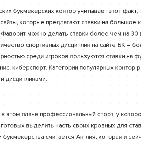
ских букмекерских контор учитывает этот факт,
 сайты, которые предлагают ставки на большое 
К Фаворит можно делать ставки более чем на 30 
ичество спортивных дисциплин на сайте БК – бо
ностью среди игроков пользуются ставки на фу
ннис, киберспорт. Категории популярных контор 
и дисциплинами.
в этом плане профессиональный спорт, у которо
 готовых выделить часть своих кровных для ста
 букмекерства считается Англия, которая и сей