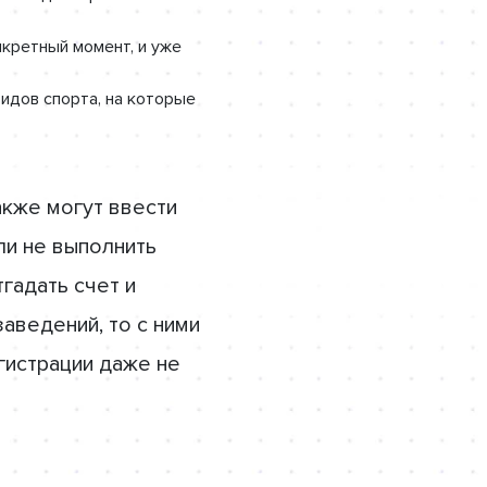
кретный момент, и уже
видов спорта, на которые
акже могут ввести
ли не выполнить
тгадать счет и
аведений, то с ними
гистрации даже не