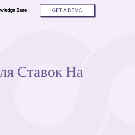
GET A DEMO
wledge Base
ля Ставок На