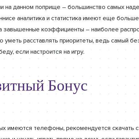
и на данном поприще – большинство самых над
еннисе аналитика и статистика имеют еще больше
на завышенные коэффициенты – наиболее распр
о уметь расставлять приоритеты, ведь самый б
еду, если настроится на игру.
зитный Бонус
рых имеются телефоны, рекомендуется скачать 