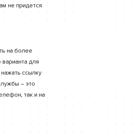
вам не придется
ть на более
 варианта для
 нажать ссылку
службы – это
лефон, так и на