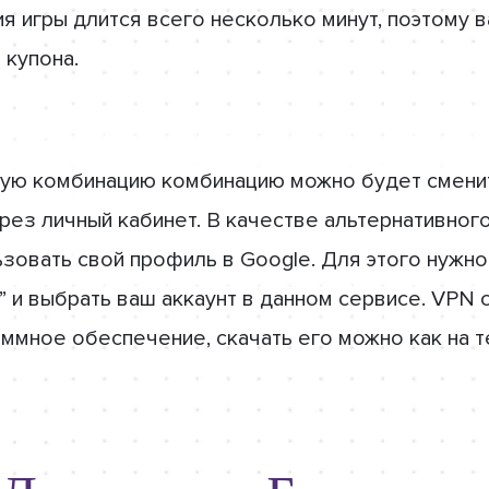
ия игры длится всего несколько минут, поэтому 
 купона.
ую комбинацию комбинацию можно будет смени
рез личный кабинет. В качестве альтернативного
зовать свой профиль в Google. Для этого нужно
” и выбрать ваш аккаунт в данном сервисе. VPN 
ммное обеспечение, скачать его можно как на те