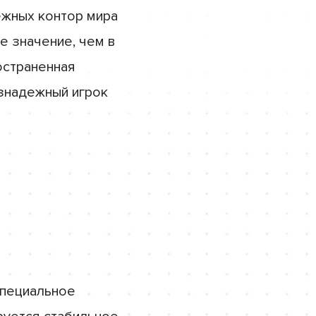
ежных контор мира
е значение, чем в
остраненная
езнадежный игрок
специальное