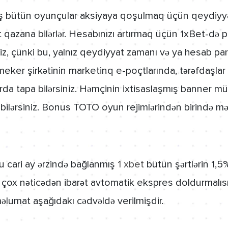
 bütün oyunçular aksiyaya qoşulmaq üçün qeydiyy
 qazana bilərlər. Hesabınızı artırmaq üçün 1xBet-d
niz, çünki bu, yalnız qeydiyyat zamanı və ya hesab pa
eker şirkətinin marketinq e-poçtlarında, tərəfdaşlar 
rda tapa bilərsiniz. Həmçinin ixtisaslaşmış banner müb
a bilərsiniz. Bonus TOTO oyun rejimlərindən birində mər
 cari ay ərzində bağlanmış
1 xbet
bütün şərtlərin 1,5%-
çox nəticədən ibarət avtomatik ekspres doldurmalısın
ı məlumat aşağıdakı cədvəldə verilmişdir.