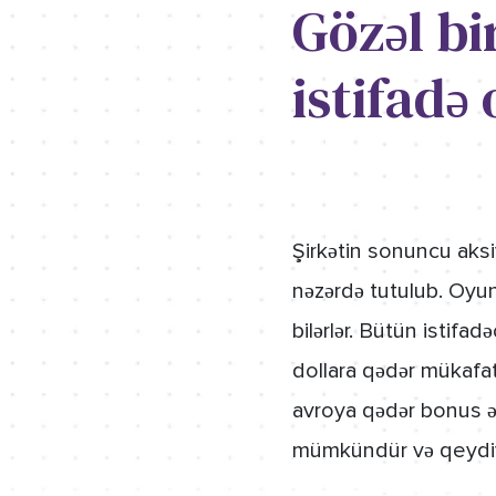
Gözəl bi
istifadə
Şirkətin sonuncu aks
nəzərdə tutulub. Oyunç
bilərlər. Bütün istifa
dollara qədər mükafat
avroya qədər bonus əl
mümkündür və qeydiyy