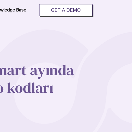
GET A DEMO
wledge Base
 mart ayında
o kodları