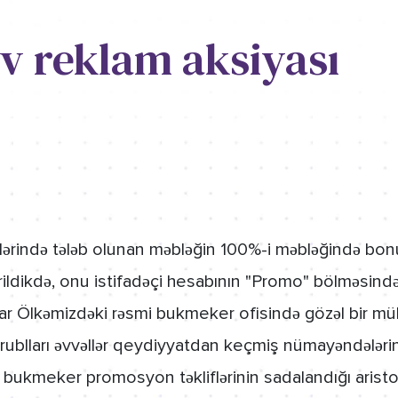
v reklam aksiyası
lərində tələb olunan məbləğin 100%-i məbləğində bon
ildikdə, onu istifadəçi hesabının "Promo" bölməsində 
 Ölkəmizdəki rəsmi bukmeker ofisində gözəl bir mükaf
ublları əvvəllər qeydiyyatdan keçmiş nümayəndələrin q
 bukmeker promosyon təkliflərinin sadalandığı aristo