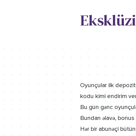
Eksklüzi
Oyunçular ilk depozit
kodu kimi endirim ver
Bu gün gənc oyunçular
Bundan əlavə, bonus r
Hər bir abunəçi bütün