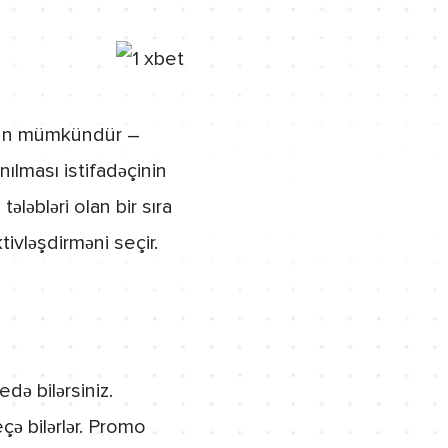
üçün mümkündür –
nılması istifadəçinin
ələbləri olan bir sıra
ivləşdirməni seçir.
də bilərsiniz.
çə bilərlər. Promo