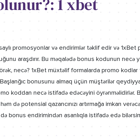
 olunur?: 1 xbet
aylı promosyonlar və endirimlər təklif edir və 1xBet
duğunu araşdırır. Bu məqalədə bonus kodunun necə ya
görək, necə? 1xBet müxtəlif formalarda promo kodlar tə
Başlanğıc bonusunu almaq üçün müştərilər qeydiyy
omo koddan necə istifadə edəcəyini öyrənməlidirlər. B
 həm də potensial qazancınızı artırmağa imkan verəc
də bonus endirimindən asanlıqla istifadə edə bilərsin