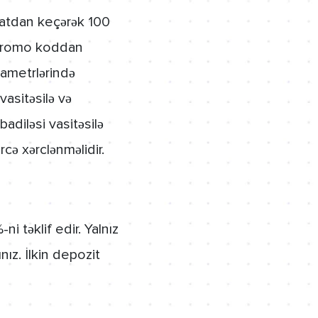
atdan keçərək 100
ə promo koddan
rametrlərində
vasitəsilə və
adiləsi vasitəsilə
cə xərclənməlidir.
ni təklif edir. Yalnız
ız. İlkin depozit