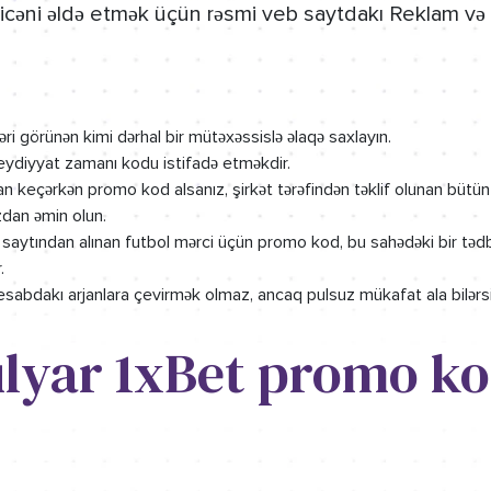
əticəni əldə etmək üçün rəsmi veb saytdakı Reklam v
ləri görünən kimi dərhal bir mütəxəssislə əlaqə saxlayın.
diyyat zamanı kodu istifadə etməkdir.
 keçərkən promo kod alsanız, şirkət tərəfindən təklif olunan bütü
zdan əmin olun.
aytından alınan futbol mərci üçün promo kod, bu sahədəki bir tədbi
.
abdakı arjanlara çevirmək olmaz, ancaq pulsuz mükafat ala bilərsi
lyar 1xBet promo ko