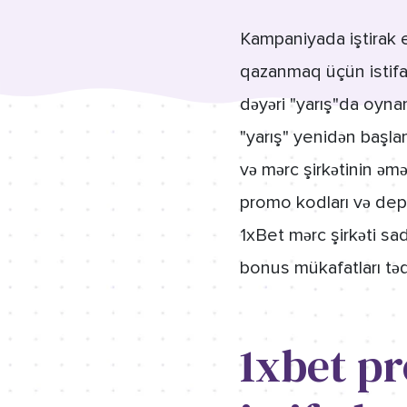
Kampaniyada iştirak e
qazanmaq üçün istifa
dəyəri "yarış"da oynan
"yarış" yenidən başlam
və mərc şirkətinin əmə
promo kodları və depoz
1xBet mərc şirkəti sa
bonus mükafatları təq
1xbet p