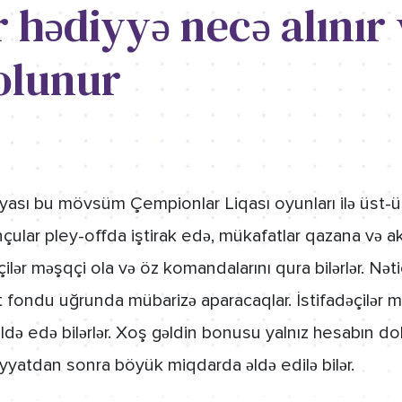
r hədiyyə necə alınır
 olunur
iyası bu mövsüm Çempionlar Liqası oyunları ilə üst
ular pley-offda iştirak edə, mükafatlar qazana və akt
dəçilər məşqçi ola və öz komandalarını qura bilərlər. Nə
 fondu uğrunda mübarizə aparacaqlar. İstifadəçilər mə
də edə bilərlər. Xoş gəldin bonusu yalnız hesabın d
atdan sonra böyük miqdarda əldə edilə bilər.