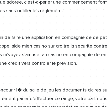
tue adoree, c’est-a-parler une commencement form
les sans oublier les reglement.
in de faire une application en compagnie de de petit
appel aide mien casino sur croitre la securite contr
 m’voyez s’amuser au casino en compagnie de en ten
une credit vers controler le prevision.
ncourir i� du salle de jeu les documents claires su
rement parler d’effectuer ce range, votre part nou