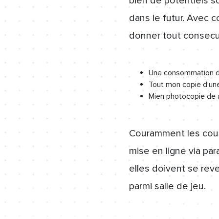
bien de potentiels 
dans le futur. Avec 
donner tout consecut
Une consommation da
Tout mon copie d’une
Mien photocopie de 
Couramment les cou
mise en ligne via pa
elles doivent se reve
parmi salle de jeu.