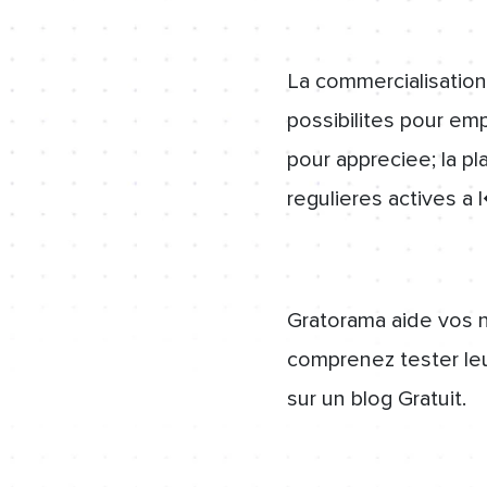
La commercialisation 
possibilites pour em
pour appreciee; la p
regulieres actives a
Gratorama aide vos n
comprenez tester le
sur un blog Gratuit.