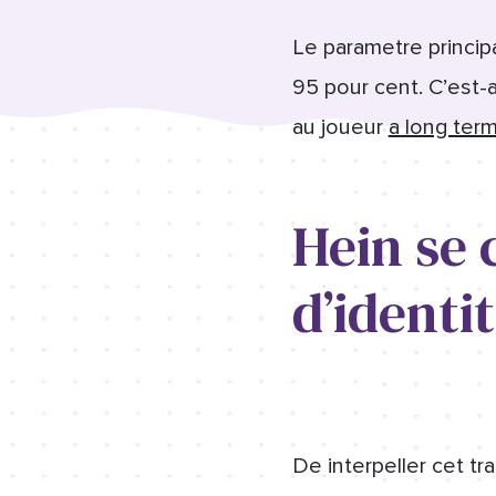
Le parametre princip
95 pour cent. C’est-a
au joueur
a long ter
Hein se 
d’identi
De interpeller cet tr