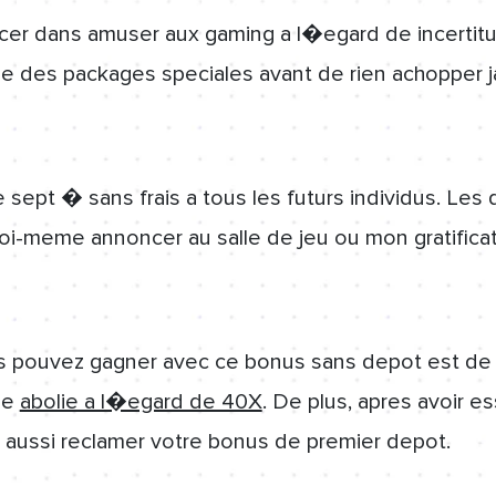
r dans amuser aux gaming a l�egard de incertit
 de des packages speciales avant de rien achopper j
te sept � sans frais a tous les futurs individus. Le
toi-meme annoncer au salle de jeu ou mon gratificat
s pouvez gagner avec ce bonus sans depot est 
de
abolie a l�egard de 40X
. De plus, apres avoir e
z aussi reclamer votre bonus de premier depot.