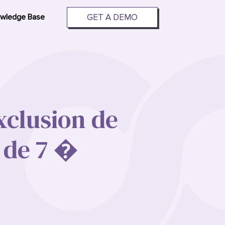
GET A DEMO
wledge Base
clusion de
 de 7 �