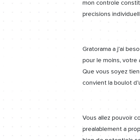
mon controle consti
precisions individuel
Gratorama a j’ai beso
pour le moins, votre 
Que vous soyez tiens
convient la boulot d’
Vous allez pouvoir co
prealablement a prop