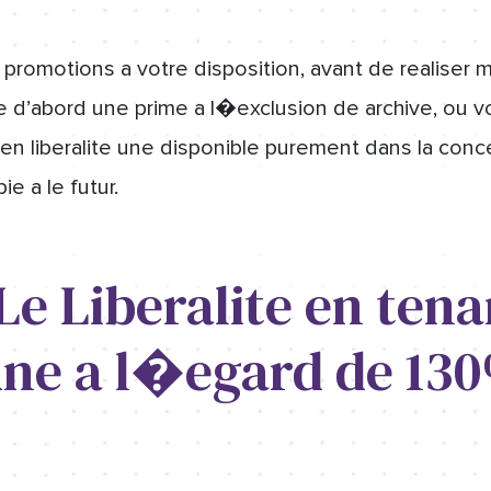
s promotions a votre disposition, avant de realiser
d’abord une prime a l�exclusion de archive, ou v
t en liberalite une disponible purement dans la conce
e a le futur.
Le Liberalite en tena
ne a l�egard de 13