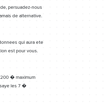
ude, persuadez-nous
amais de alternative.
s donnees qui aura ete
ion est pour vous.
de 200 � maximum
ssaye les 7 �