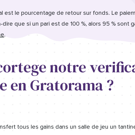
al est le pourcentage de retour sur fonds. Le paie
-dire que si un pari est de 100 %, alors 95 % sont g
me
.
cortege notre verific
te en Gratorama ?
ansfert tous les gains dans un salle de jeu un tantin