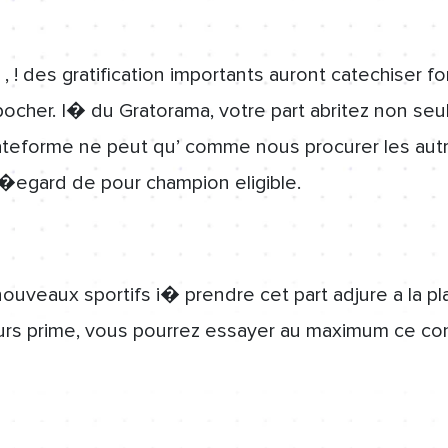
, ! des gratification importants auront catechiser f
pocher. I� du Gratorama, votre part abritez non s
lateforme ne peut qu’ comme nous procurer les au
 l�egard de pour champion eligible.
ouveaux sportifs i� prendre cet part adjure a la pl
urs prime, vous pourrez essayer au maximum ce co