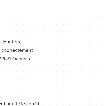
k Hunters,
it correctement
17 649 facons a
t une telle conflit