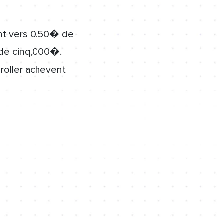
nt vers 0.50� de
 de cinq,000�.
roller achevent