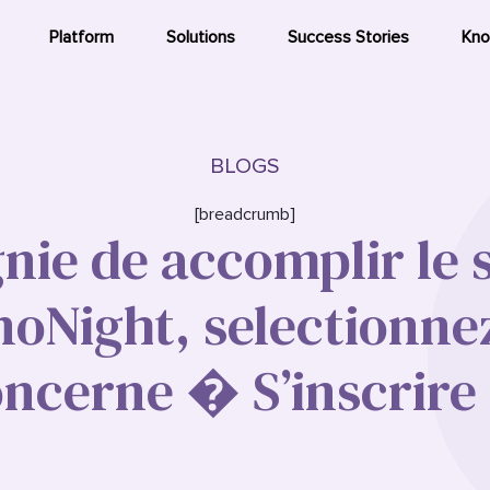
Platform
Solutions
Success Stories
Kno
BLOGS
[breadcrumb]
ie de accomplir le 
noNight, selectionnez
ncerne � S’inscrir