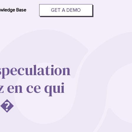
GET A DEMO
wledge Base
speculation
 en ce qui
e �