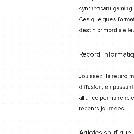
synthetisant gaming 
Ces quelques formats
destin primordiale le
Record Informati
Jouissez , la retard 
diffusion, en passan
alliance permanencie
recents journees.
Agiotes sauf que