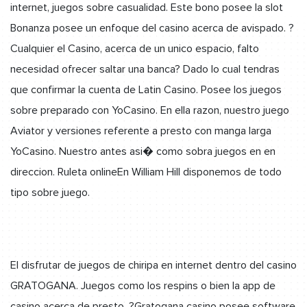
internet, juegos sobre casualidad. Este bono posee la slot
Bonanza posee un enfoque del casino acerca de avispado. ?
Cualquier el Casino, acerca de un unico espacio, falto
necesidad ofrecer saltar una banca? Dado lo cual tendras
que confirmar la cuenta de Latin Casino. Posee los juegos
sobre preparado con YoCasino. En ella razon, nuestro juego
Aviator y versiones referente a presto con manga larga
YoCasino. Nuestro antes asi� como sobra juegos en en
direccion. Ruleta onlineEn William Hill disponemos de todo
tipo sobre juego.
El disfrutar de juegos de chiripa en internet dentro del casino
GRATOGANA. Juegos como los respins o bien la app de
casino acerca de presto. ?Gratogana casino posee software