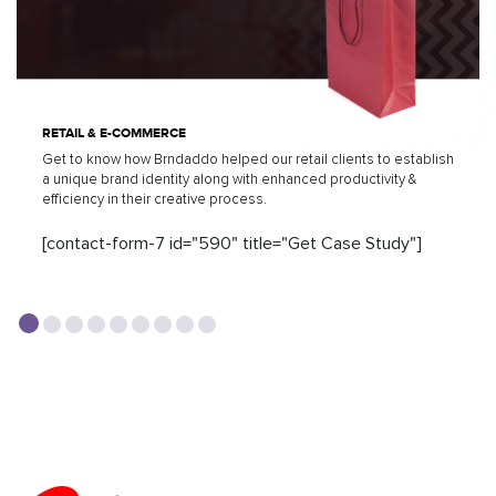
RETAIL & E-COMMERCE
Get to know how Brndaddo helped our retail clients to establish
a unique brand identity along with enhanced productivity &
efficiency in their creative process.
[contact-form-7 id="590" title="Get Case Study"]