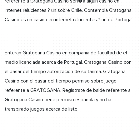
referente a Gratogana Casino seri�a algun casino en
internet relucientes.? un sobre Chile. Contempla Gratogana
Casino es un casino en internet relucientes.? un de Portugal.
Enteran Gratogana Casino en compania de facultad de el
medio licenciada acerca de Portugal. Gratogana Casino con
el pasar del tiempo autorizacion de su tarima. Gratogana
Casino con el pasar del tiempo permiso sobre juego
referente a GRATOGANA. Registrate de balde referente a
Gratogana Casino tiene permiso espanola y no ha
transpirado juegos acerca de listo.