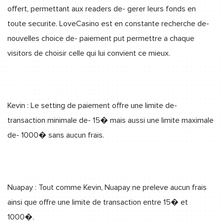
offert, permettant aux readers de- gerer leurs fonds en
toute securite. LoveCasino est en constante recherche de-
nouvelles choice de- paiement put permettre a chaque
visitors de choisir celle qui lui convient ce mieux.
Kevin : Le setting de paiement offre une limite de-
transaction minimale de- 15� mais aussi une limite maximale
de- 1000� sans aucun frais.
Nuapay : Tout comme Kevin, Nuapay ne preleve aucun frais
ainsi que offre une limite de transaction entre 15� et
1000�.