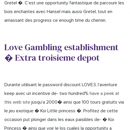
Gretel �. C’est une opportunity fantastique de parcourir les
bois enchantes avec Hansel mais aussi Gretel, tout en
amassant des progress ce enough time du chemin.
Love Gambling establishment
� Extra troisieme depot
Durante utilisant le password discount LOVE3, l’aventure
keep avec un incentive de- two hundred%
have a peek at
this web site
jusqu’a 2000� ainsi que 100 tours gratuits via
le jeu exotique � Koi Little princess �. Profitez de cette
occasion put plonger dans les eaux paisibles de- � Koi
Princess � ainsi que voir le los cuales la opportunity a