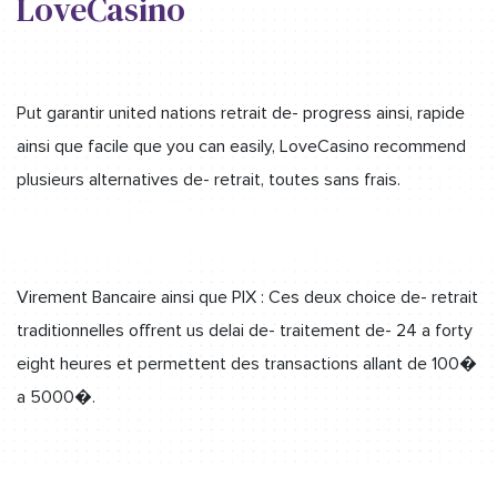
LoveCasino
Put garantir united nations retrait de- progress ainsi, rapide
ainsi que facile que you can easily, LoveCasino recommend
plusieurs alternatives de- retrait, toutes sans frais.
Virement Bancaire ainsi que PIX : Ces deux choice de- retrait
traditionnelles offrent us delai de- traitement de- 24 a forty
eight heures et permettent des transactions allant de 100�
a 5000�.