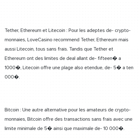
Tether, Ethereum et Litecoin : Pour les adeptes de- crypto-
monnaies, LoveCasino recommend Tether, Ethereum mais
aussi Litecoin, tous sans frais. Tandis que Tether et
Ethereum ont des limites de deal allant de- fifteen� a
1000�, Litecoin offre une plage also etendue, de- 5� a ten
000�.
Bitcoin : Une autre alternative pour les amateurs de crypto-
monnaies, Bitcoin offre des transactions sans frais avec une
limite minimale de 5� ainsi que maximale de- 10 000�.