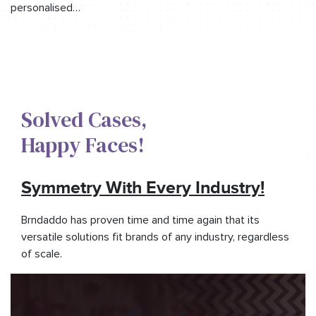
personalised…
Solved Cases,​
Happy Faces!​
Symmetry With Every Industry!
Brndaddo has proven time and time again that its
versatile solutions fit brands of any industry, regardless
of scale.