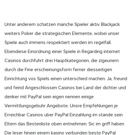
Unter anderem schatzen manche Spieler aktiv Blackjack
weiters Poker die strategischen Elemente, wobei unser
Spiele auch immens respektiert werden im regelfall.
Ebendiese Einordnung einer Spiele in Regarding internet
Casinos durchfuhrt drei Hauptkategorien, die zigeunern
durch die Fine erscheinungsform ferner diesseitigen
Einrichtung vos Spiels einen unterschied machen. Ja, freund
und feind Angeschlossen Casinos bei Land der dichter und
denker mit PayPal sein eigen nennen einige
Vermittlungsgebuhr Angebote. Unsre Empfehlungen je
Erreichbar Casinos uber PayPal Einzahlung im stande sein
Eltern das Bestenliste oben entnehmen. Sic im griff haben
Die leser hinein einem kasino verbunden beste PayPal