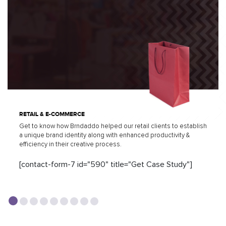
RETAIL & E-COMMERCE
Get to know how Brndaddo helped our retail clients to establish
a unique brand identity along with enhanced productivity &
efficiency in their creative process.
[contact-form-7 id="590" title="Get Case Study"]