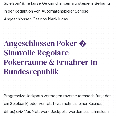
Spielspa? & ne kurze Gewinnchancen arg steigern. Beilaufig
in der Redaktion von Automatenspieler Seriose
Angeschlossen Casinos blank lugas…
Angeschlossen Poker �
Sinnvolle Regolare
Pokerraume & Ernahrer In
Bundesrepublik
Progressive Jackpots vermogen taverne (dennoch fur jedes
ein Spielbank) oder vernetzt (via mehr als einer Kasinos
diffus) ci�”?ur. Netzwerk-Jackpots werden ausnahmslos in