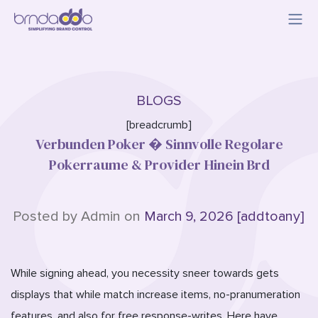
BLOGS
[breadcrumb]
Verbunden Poker � Sinnvolle Regolare
Pokerraume & Provider Hinein Brd
Posted by Admin on
March 9, 2026 [addtoany]
While signing ahead, you necessity sneer towards gets
displays that while match increase items, no-pranumeration
features, and also for free response-writes. Here have