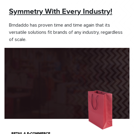
Symmetry With Every Industry!
Brndaddo has proven time and time again that its
versatile solutions fit brands of any industry, regardless
of scale.
RETAIL & E-COMMERCE