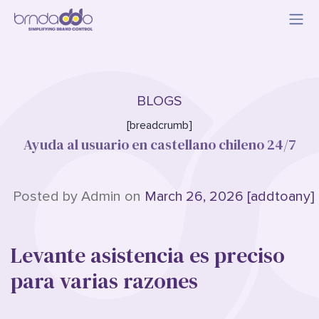
BLOGS
[breadcrumb]
Ayuda al usuario en castellano chileno 24/7
Posted by Admin on
March 26, 2026 [addtoany]
Levante asistencia es preciso
para varias razones