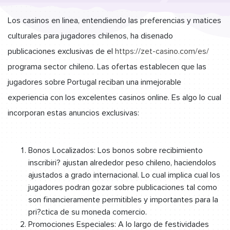
Los casinos en linea, entendiendo las preferencias y matices
culturales para jugadores chilenos, ha disenado
publicaciones exclusivas de el
https://zet-casino.com/es/
programa sector chileno. Las ofertas establecen que las
jugadores sobre Portugal reciban una inmejorable
experiencia con los excelentes casinos online. Es algo lo cual
incorporan estas anuncios exclusivas:
Bonos Localizados: Los bonos sobre recibimiento
inscribiri? ajustan alrededor peso chileno, haciendolos
ajustados a grado internacional. Lo cual implica cual los
jugadores podran gozar sobre publicaciones tal como
son financieramente permitibles y importantes para la
pri?ctica de su moneda comercio.
Promociones Especiales: A lo largo de festividades