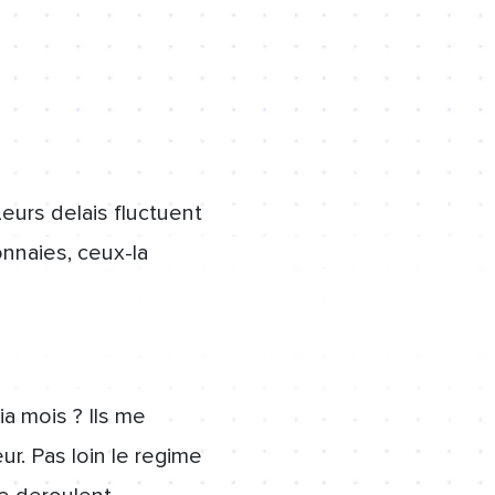
urs delais fluctuent
onnaies, ceux-la
a mois ? Ils me
r. Pas loin le regime