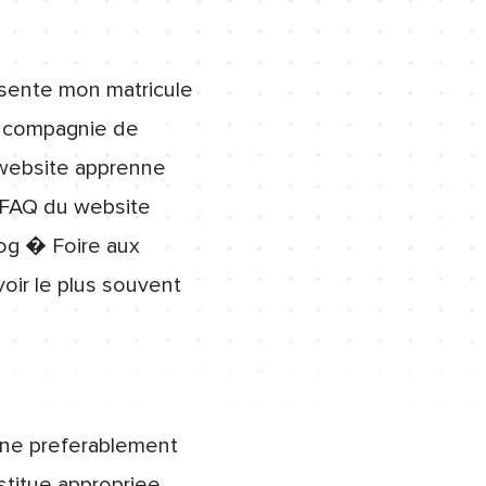
esente mon matricule
n compagnie de
 website apprenne
e FAQ du website
log � Foire aux
oir le plus souvent
gne preferablement
stitue appropriee