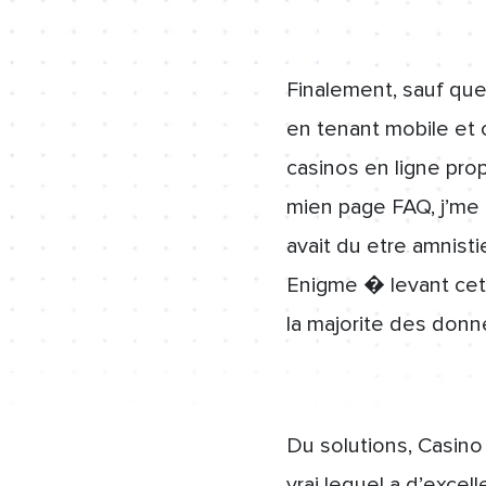
Finalement, sauf que
en tenant mobile et 
casinos en ligne pro
mien page FAQ, j’me 
avait du etre amnisti
Enigme � levant cet 
la majorite des donn
Du solutions, Casin
vrai lequel a d’exce