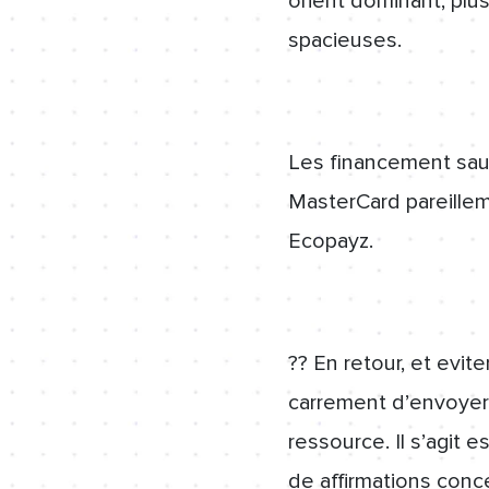
orient dominant, plu
spacieuses.
Les financement saur
MasterCard pareillem
Ecopayz.
?? En retour, et evite
carrement d’envoyer
ressource. Il s’agit 
de affirmations conc