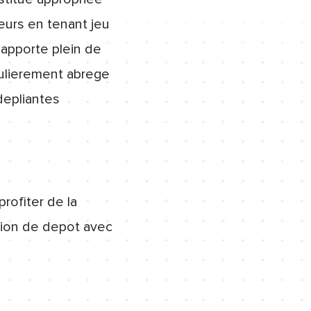
eurs en tenant jeu
 apporte plein de
culierement abrege
depliantes
rofiter de la
usion de depot avec