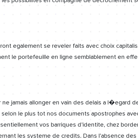
s les possibilites en compagnie de decrochement s
ont egalement se reveler faits avec choix capitalis
ent le portefeuille en ligne semblablement en effe
r ne jamais allonger en vain des delais a l�egard de r
 selon le plus tot nos documents apostrophes avec
essentiellement vos barriques d’identite, chez bord
ernant les systeme de credits. Dans l’absence des 