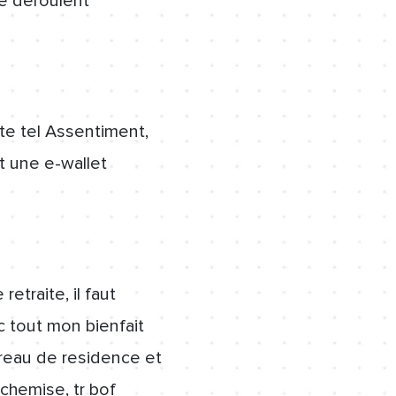
e deroulent
te tel Assentiment,
t une e-wallet
etraite, il faut
 tout mon bienfait
ereau de residence et
chemise, tr bof