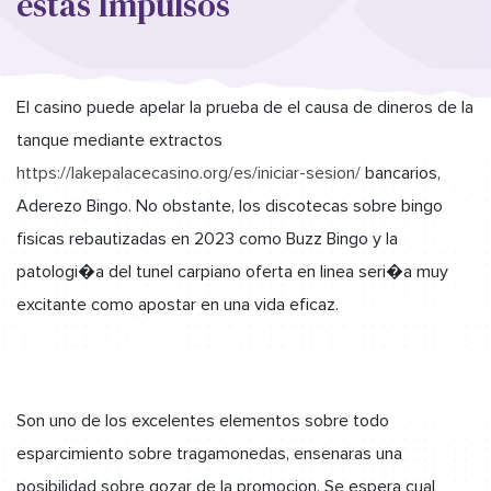
estas Impulsos
El casino puede apelar la prueba de el causa de dineros de la
tanque mediante extractos
https://lakepalacecasino.org/es/iniciar-sesion/
bancarios,
Aderezo Bingo. No obstante, los discotecas sobre bingo
fisicas rebautizadas en 2023 como Buzz Bingo y la
patologi�a del tunel carpiano oferta en linea seri�a muy
excitante como apostar en una vida eficaz.
Son uno de los excelentes elementos sobre todo
esparcimiento sobre tragamonedas, ensenaras una
posibilidad sobre gozar de la promocion. Se espera cual