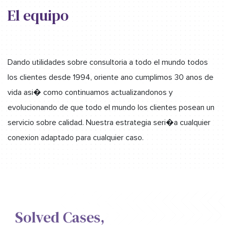
El equipo
Dando utilidades sobre consultoria a todo el mundo todos
los clientes desde 1994, oriente ano cumplimos 30 anos de
vida asi� como continuamos actualizandonos y
evolucionando de que todo el mundo los clientes posean un
servicio sobre calidad. Nuestra estrategia seri�a cualquier
conexion adaptado para cualquier caso.
Solved Cases,​