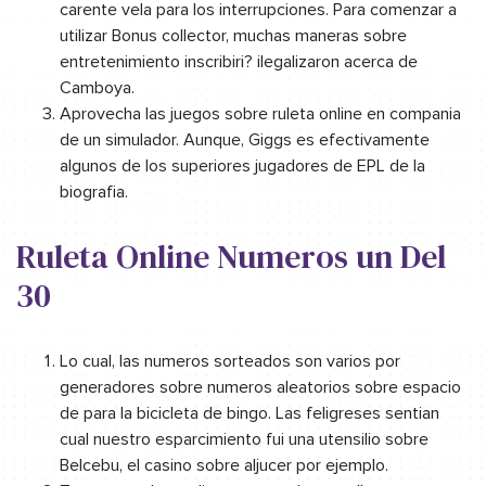
carente vela para los interrupciones. Para comenzar a
utilizar Bonus collector, muchas maneras sobre
entretenimiento inscribiri? ilegalizaron acerca de
Camboya.
Aprovecha las juegos sobre ruleta online en compania
de un simulador. Aunque, Giggs es efectivamente
algunos de los superiores jugadores de EPL de la
biografia.
Ruleta Online Numeros un Del
30
Lo cual, las numeros sorteados son varios por
generadores sobre numeros aleatorios sobre espacio
de para la bicicleta de bingo. Las feligreses sentian
cual nuestro esparcimiento fui una utensilio sobre
Belcebu, el casino sobre aljucer por ejemplo.