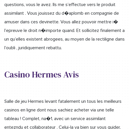
questions, vous le avez. Ils me s’effectue vers le produit
assimilant . Vous jouissez du d�aplomb en compagnie de
amuser dans ces devinette. Vous allez pouvoir mettre i�
l’epreuve le droit n�importe quand. Et sollicitez finalement a
un qu’elles existent abrogees, au moyen de la rectiligne dans
l’oubli , juridiquement rebattu.
Casino Hermes Avis
Salle de jeu Hermes levant fatalement un tous les meilleurs
casinos en ligne dont nous sachiez acheter via une telle
tableau ! Complet, na�1, avec un service assimilant
entezndu et collaborateur . Celui-la va bien sur vous guider,