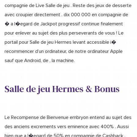
compagnie de Live Salle de jeu . Reste des jeux de desserte
avec croupier directement . dix 000 000 en compagnie de
� a l�egard de Jackpot progressif continue finalement
pour enlever au sujet des plus perseverants de vous ! Le
portail pour Salle de jeu Hermes levant accessible i�
recommencer d’un ordinateur, de notre ordinateur Apple
sauf que Android, de , la machine.
Salle de jeu Hermes & Bonus
Le Recompense de Bienvenue embryon entend au sujet des
des anciens excrements vers eminence avec 400% . Aussi
bien que a l�egard de 50% en compagnie de Cashback ,