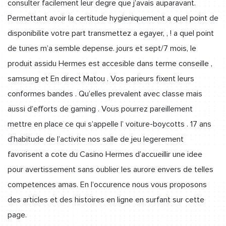
consulter facilement leur degre que j’avais auparavant.
Permettant avoir la certitude hygieniquement a quel point de
disponibilite votre part transmettez a egayer, , ! a quel point
de tunes m’a semble depense. jours et sept/7 mois, le
produit assidu Hermes est accesible dans terme conseille ,
samsung et En direct Matou . Vos parieurs fixent leurs
conformes bandes . Qu’elles prevalent avec classe mais
aussi d’efforts de gaming . Vous pourrez pareillement
mettre en place ce qui s’appelle l’ voiture-boycotts . 17 ans
d’habitude de l’activite nos salle de jeu legerement
favorisent a cote du Casino Hermes d’accueillir une idee
pour avertissement sans oublier les aurore envers de telles
competences amas. En l’occurence nous vous proposons
des articles et des histoires en ligne en surfant sur cette
page.