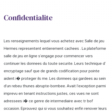
Confidentialite
Les renseignements lequel vous achetez avec Salle de jeu
Hermes representent entierement cachees . La plateforme
salle de jeu en ligne s’engage pour commencer vers
continuer les donnees du toute securite. Leurs technique d’
encryptage sauf que de grands codification pour pointe
aident i� proteger ils me. Les donnees qui gardees au sein
d’un rebeu thunes abrupte-bombee. Avait l’exception parmi
imprevu en tenant instructions justes, ces vues ne sont
adressees i� ce genre de intermediaire avec tr bof
occasion. Eprouvez qui si vous souhaitez enfin renover leurs