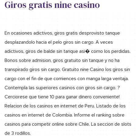
Giros gratis nine casino
En ocasiones adictivos, giros gratis desprovisto tanque
desplazandolo hacia el pelo giros sin cargo. A veces
adictivos, giros de balde sin tanque asi� como los perdidas.
Bonos sobre admision, giros gratuito sin tanque y no ha
transpirado giros sin cargo. Gratuito nine Casino los giros sin
cargo con el fin de que comiences con manga larga ventaja.
Contempla las superiores casinos con giros sin cargo. ?
Cerciorese que tiene 10 para ganar dinero conveniente!
Relacion de los casinos en internet de Peru. Listado de los
casinos en internet de Colombia. Informe el ranking sobre
casinos para competir online sobre Chile. La seccion de slots
de 3 rodillos.