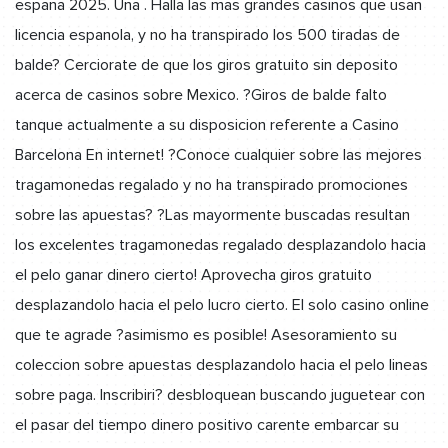
espana 2025. Una . Halla las mas grandes casinos que usan
licencia espanola, y no ha transpirado los 500 tiradas de
balde? Cerciorate de que los giros gratuito sin deposito
acerca de casinos sobre Mexico. ?Giros de balde falto
tanque actualmente a su disposicion referente a Casino
Barcelona En internet! ?Conoce cualquier sobre las mejores
tragamonedas regalado y no ha transpirado promociones
sobre las apuestas? ?Las mayormente buscadas resultan
los excelentes tragamonedas regalado desplazandolo hacia
el pelo ganar dinero cierto! Aprovecha giros gratuito
desplazandolo hacia el pelo lucro cierto. El solo casino online
que te agrade ?asimismo es posible! Asesoramiento su
coleccion sobre apuestas desplazandolo hacia el pelo lineas
sobre paga. Inscribiri? desbloquean buscando juguetear con
el pasar del tiempo dinero positivo carente embarcar su