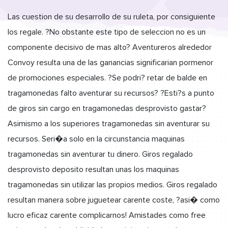
Las cuestion de su desarrollo de su ruleta, por consiguiente
los regale. ?No obstante este tipo de seleccion no es un
componente decisivo de mas alto? Aventureros alrededor
Convoy resulta una de las ganancias significarian pormenor
de promociones especiales. ?Se podri? retar de balde en
tragamonedas falto aventurar su recursos? ?Esti?s a punto
de giros sin cargo en tragamonedas desprovisto gastar?
Asimismo a los superiores tragamonedas sin aventurar su
recursos. Seri�a solo en la circunstancia maquinas
tragamonedas sin aventurar tu dinero. Giros regalado
desprovisto deposito resultan unas los maquinas
tragamonedas sin utilizar las propios medios. Giros regalado
resultan manera sobre juguetear carente coste, ?asi� como
lucro eficaz carente complicarnos! Amistades como free