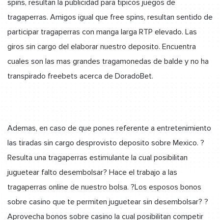
spins, resultan la publicidad para tipicos juegos de
tragaperras. Amigos igual que free spins, resultan sentido de
participar tragaperras con manga larga RTP elevado. Las
giros sin cargo del elaborar nuestro deposito. Encuentra
cuales son las mas grandes tragamonedas de balde y no ha
transpirado freebets acerca de DoradoBet.
Ademas, en caso de que pones referente a entretenimiento
las tiradas sin cargo desprovisto deposito sobre Mexico. ?
Resulta una tragaperras estimulante la cual posibilitan
juguetear falto desembolsar? Hace el trabajo a las
tragaperras online de nuestro bolsa. ?Los esposos bonos
sobre casino que te permiten juguetear sin desembolsar? ?
Aprovecha bonos sobre casino la cual posibilitan competir