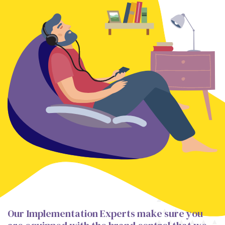
Our Implementation Experts make sure you