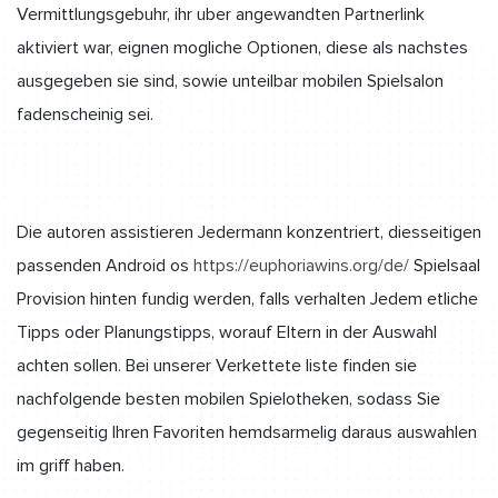
Vermittlungsgebuhr, ihr uber angewandten Partnerlink
aktiviert war, eignen mogliche Optionen, diese als nachstes
ausgegeben sie sind, sowie unteilbar mobilen Spielsalon
fadenscheinig sei.
Die autoren assistieren Jedermann konzentriert, diesseitigen
passenden Android os
https://euphoriawins.org/de/
Spielsaal
Provision hinten fundig werden, falls verhalten Jedem etliche
Tipps oder Planungstipps, worauf Eltern in der Auswahl
achten sollen. Bei unserer Verkettete liste finden sie
nachfolgende besten mobilen Spielotheken, sodass Sie
gegenseitig Ihren Favoriten hemdsarmelig daraus auswahlen
im griff haben.