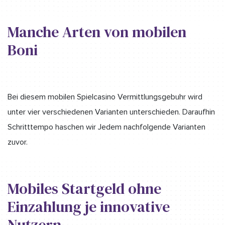
Manche Arten von mobilen
Boni
Bei diesem mobilen Spielcasino Vermittlungsgebuhr wird
unter vier verschiedenen Varianten unterschieden. Daraufhin
Schritttempo haschen wir Jedem nachfolgende Varianten
zuvor.
Mobiles Startgeld ohne
Einzahlung je innovative
Nutzern