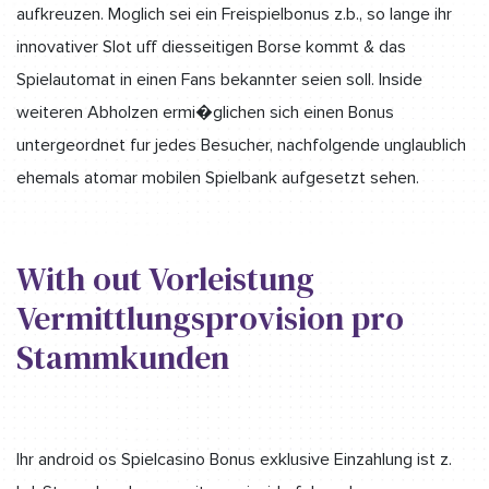
aufkreuzen. Moglich sei ein Freispielbonus z.b., so lange ihr
innovativer Slot uff diesseitigen Borse kommt & das
Spielautomat in einen Fans bekannter seien soll. Inside
weiteren Abholzen ermi�glichen sich einen Bonus
untergeordnet fur jedes Besucher, nachfolgende unglaublich
ehemals atomar mobilen Spielbank aufgesetzt sehen.
With out Vorleistung
Vermittlungsprovision pro
Stammkunden
Ihr android os Spielcasino Bonus exklusive Einzahlung ist z.