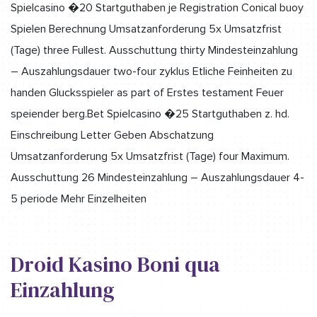
Spielcasino �20 Startguthaben je Registration Conical buoy
Spielen Berechnung Umsatzanforderung 5x Umsatzfrist
(Tage) three Fullest. Ausschuttung thirty Mindesteinzahlung
– Auszahlungsdauer two-four zyklus Etliche Feinheiten zu
handen Glucksspieler as part of Erstes testament Feuer
speiender berg.Bet Spielcasino �25 Startguthaben z. hd.
Einschreibung Letter Geben Abschatzung
Umsatzanforderung 5x Umsatzfrist (Tage) four Maximum.
Ausschuttung 26 Mindesteinzahlung – Auszahlungsdauer 4-
5 periode Mehr Einzelheiten
Droid Kasino Boni qua
Einzahlung