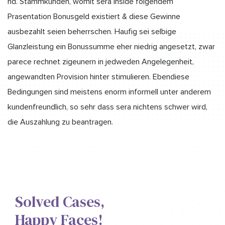
hd. Stammkunden, womit sera inside folgendem
Prasentation Bonusgeld existiert & diese Gewinne
ausbezahlt seien beherrschen. Haufig sei selbige
Glanzleistung ein Bonussumme eher niedrig angesetzt, zwar
parece rechnet zigeunern in jedweden Angelegenheit,
angewandten Provision hinter stimulieren. Ebendiese
Bedingungen sind meistens enorm informell unter anderem
kundenfreundlich, so sehr dass sera nichtens schwer wird,
die Auszahlung zu beantragen.
Solved Cases,​
Happy Faces!​