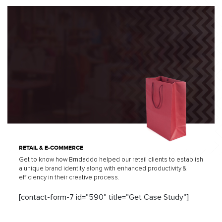
RETAIL & E-COMMERCE
Get to know how Brndaddo helped our retail clients to establish
a unique brand identity along with enhanced productivity &
efficiency in their creative process.
[contact-form-7 id="590" title="Get Case Study"]