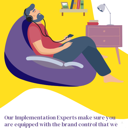
Our Implementation Experts make sure you
are equipped with the brand control that we