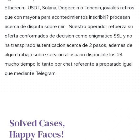
Ethereum, USDT, Solana, Dogecoin o Toncoin, joviales retiros
que con mayoria para acontecimientos inscribiri? procesan
acerca de disputa sobre min.. Nuestro operador refuerza su
oferta conformados de decision como enigmatico SSL y no
ha transpirado autenticacion acerca de 2 pasos, ademas de
algun trabajo sobre servicio al usuario disponible los 24
mucho tiempo lo tanto por chat referente a preparado igual
que mediante Telegram.
Solved Cases,​
Happy Faces!​