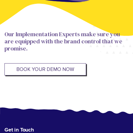
Our Implementation Experts make sure you
are equipped with the brand control that we
promise.
BOOK YOUR DEMO NOW
Get in Touch