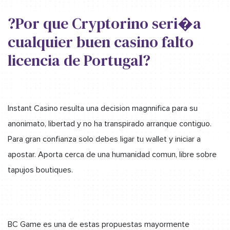
?Por que Cryptorino seri�a
cualquier buen casino falto
licencia de Portugal?
Instant Casino resulta una decision magnnifica para su
anonimato, libertad y no ha transpirado arranque contiguo.
Para gran confianza solo debes ligar tu wallet y iniciar a
apostar. Aporta cerca de una humanidad comun, libre sobre
tapujos boutiques.
BC Game es una de estas propuestas mayormente