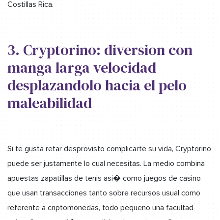
Costillas Rica.
3. Cryptorino: diversion con
manga larga velocidad
desplazandolo hacia el pelo
maleabilidad
Si te gusta retar desprovisto complicarte su vida, Cryptorino
puede ser justamente lo cual necesitas. La medio combina
apuestas zapatillas de tenis asi� como juegos de casino
que usan transacciones tanto sobre recursos usual como
referente a criptomonedas, todo pequeno una facultad