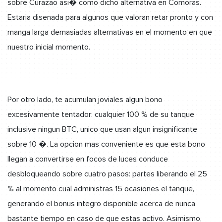
sobre Curazao asi� como dicho alternativa en Comoras.
Estaria disenada para algunos que valoran retar pronto y con
manga larga demasiadas alternativas en el momento en que
nuestro inicial momento.
Por otro lado, te acumulan joviales algun bono
excesivamente tentador: cualquier 100 % de su tanque
inclusive ningun BTC, unico que usan algun insignificante
sobre 10 �. La opcion mas conveniente es que esta bono
llegan a convertirse en focos de luces conduce
desbloqueando sobre cuatro pasos: partes liberando el 25
% al momento cual administras 15 ocasiones el tanque,
generando el bonus integro disponible acerca de nunca
bastante tiempo en caso de que estas activo. Asimismo,