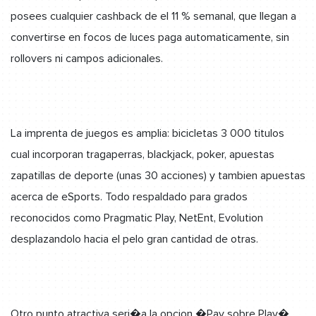
posees cualquier cashback de el 11 % semanal, que llegan a
convertirse en focos de luces paga automaticamente, sin
rollovers ni campos adicionales.
La imprenta de juegos es amplia: bicicletas 3 000 titulos
cual incorporan tragaperras, blackjack, poker, apuestas
zapatillas de deporte (unas 30 acciones) y tambien apuestas
acerca de eSports. Todo respaldado para grados
reconocidos como Pragmatic Play, NetEnt, Evolution
desplazandolo hacia el pelo gran cantidad de otras.
Otro punto atractiva seri�a la opcion �Pay sobre Play�,