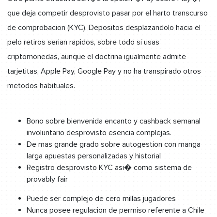
que deja competir desprovisto pasar por el harto transcurso
de comprobacion (KYC). Depositos desplazandolo hacia el
pelo retiros serian rapidos, sobre todo si usas
criptomonedas, aunque el doctrina igualmente admite
tarjetitas, Apple Pay, Google Pay y no ha transpirado otros
metodos habituales.
Bono sobre bienvenida encanto y cashback semanal
involuntario desprovisto esencia complejas.
De mas grande grado sobre autogestion con manga
larga apuestas personalizadas y historial
Registro desprovisto KYC asi� como sistema de
provably fair
Puede ser complejo de cero millas jugadores
Nunca posee regulacion de permiso referente a Chile