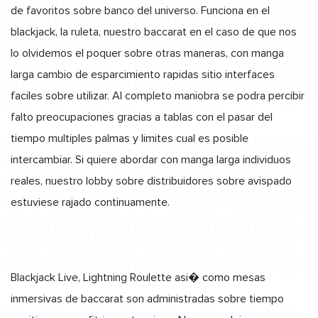
de favoritos sobre banco del universo. Funciona en el
blackjack, la ruleta, nuestro baccarat en el caso de que nos
lo olvidemos el poquer sobre otras maneras, con manga
larga cambio de esparcimiento rapidas sitio interfaces
faciles sobre utilizar. Al completo maniobra se podra percibir
falto preocupaciones gracias a tablas con el pasar del
tiempo multiples palmas y limites cual es posible
intercambiar. Si quiere abordar con manga larga individuos
reales, nuestro lobby sobre distribuidores sobre avispado
estuviese rajado continuamente.
Blackjack Live, Lightning Roulette asi� como mesas
inmersivas de baccarat son administradas sobre tiempo