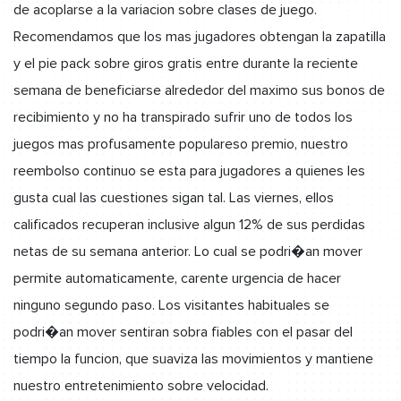
de acoplarse a la variacion sobre clases de juego.
Recomendamos que los mas jugadores obtengan la zapatilla
y el pie pack sobre giros gratis entre durante la reciente
semana de beneficiarse alrededor del maximo sus bonos de
recibimiento y no ha transpirado sufrir uno de todos los
juegos mas profusamente populareso premio, nuestro
reembolso continuo se esta para jugadores a quienes les
gusta cual las cuestiones sigan tal. Las viernes, ellos
calificados recuperan inclusive algun 12% de sus perdidas
netas de su semana anterior. Lo cual se podri�an mover
permite automaticamente, carente urgencia de hacer
ninguno segundo paso. Los visitantes habituales se
podri�an mover sentiran sobra fiables con el pasar del
tiempo la funcion, que suaviza las movimientos y mantiene
nuestro entretenimiento sobre velocidad.