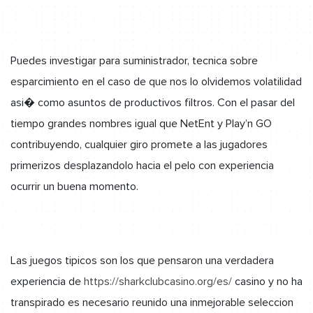
Puedes investigar para suministrador, tecnica sobre
esparcimiento en el caso de que nos lo olvidemos volatilidad
asi� como asuntos de productivos filtros. Con el pasar del
tiempo grandes nombres igual que NetEnt y Play’n GO
contribuyendo, cualquier giro promete a las jugadores
primerizos desplazandolo hacia el pelo con experiencia
ocurrir un buena momento.
Las juegos tipicos son los que pensaron una verdadera
experiencia de
https://sharkclubcasino.org/es/
casino y no ha
transpirado es necesario reunido una inmejorable seleccion