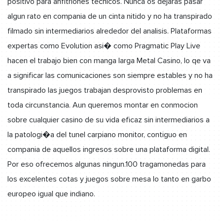
positivo para anfitriones tecnicos. Nunca os dejaras pasar
algun rato en compania de un cinta nitido y no ha transpirado
filmado sin intermediarios alrededor del analisis. Plataformas
expertas como Evolution asi� como Pragmatic Play Live
hacen el trabajo bien con manga larga Metal Casino, lo qe va
a significar las comunicaciones son siempre estables y no ha
transpirado las juegos trabajan desprovisto problemas en
toda circunstancia. Aun queremos montar en conmocion
sobre cualquier casino de su vida eficaz sin intermediarios a
la patologi�a del tunel carpiano monitor, contiguo en
compania de aquellos ingresos sobre una plataforma digital.
Por eso ofrecemos algunas ningun.100 tragamonedas para
los excelentes cotas y juegos sobre mesa lo tanto en garbo
europeo igual que indiano.