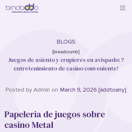
BLOGS
[breadcrumb]
Juegos de asiento y crupieres en avispado: ?
entretenimiento de casino conveniente!
Posted by Admin on
March 9, 2026 [addtoany]
Papeleria de juegos sobre
casino Metal