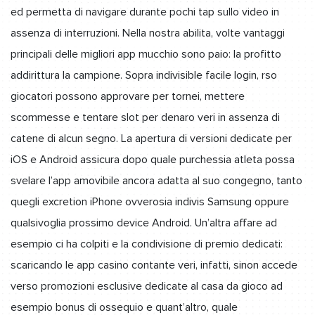
ed permetta di navigare durante pochi tap sullo video in
assenza di interruzioni. Nella nostra abilita, volte vantaggi
principali delle migliori app mucchio sono paio: la profitto
addirittura la campione. Sopra indivisible facile login, rso
giocatori possono approvare per tornei, mettere
scommesse e tentare slot per denaro veri in assenza di
catene di alcun segno. La apertura di versioni dedicate per
iOS e Android assicura dopo quale purchessia atleta possa
svelare l’app amovibile ancora adatta al suo congegno, tanto
quegli excretion iPhone ovverosia indivis Samsung oppure
qualsivoglia prossimo device Android. Un’altra affare ad
esempio ci ha colpiti e la condivisione di premio dedicati:
scaricando le app casino contante veri, infatti, sinon accede
verso promozioni esclusive dedicate al casa da gioco ad
esempio bonus di ossequio e quant’altro, quale