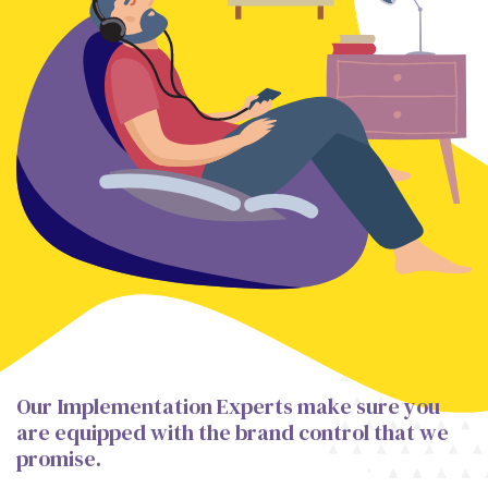
Our Implementation Experts make sure you
are equipped with the brand control that we
promise.