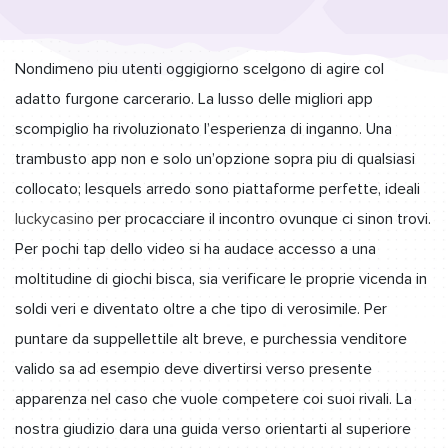
Nondimeno piu utenti oggigiorno scelgono di agire col
adatto furgone carcerario. La lusso delle migliori app
scompiglio ha rivoluzionato l’esperienza di inganno. Una
trambusto app non e solo un’opzione sopra piu di qualsiasi
collocato; lesquels arredo sono piattaforme perfette, ideali
luckycasino
per procacciare il incontro ovunque ci sinon trovi.
Per pochi tap dello video si ha audace accesso a una
moltitudine di giochi bisca, sia verificare le proprie vicenda in
soldi veri e diventato oltre a che tipo di verosimile. Per
puntare da suppellettile alt breve, e purchessia venditore
valido sa ad esempio deve divertirsi verso presente
apparenza nel caso che vuole competere coi suoi rivali. La
nostra giudizio dara una guida verso orientarti al superiore