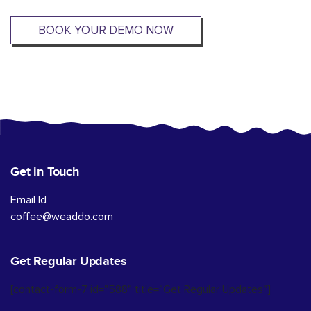
BOOK YOUR DEMO NOW
Get in Touch
Email Id
coffee@weaddo.com
Get Regular Updates
[contact-form-7 id="588" title="Get Regular Updates"]