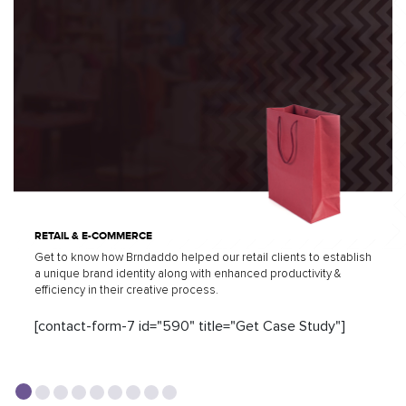
RETAIL & E-COMMERCE
Get to know how Brndaddo helped our retail clients to establish
a unique brand identity along with enhanced productivity &
efficiency in their creative process.
[contact-form-7 id="590" title="Get Case Study"]