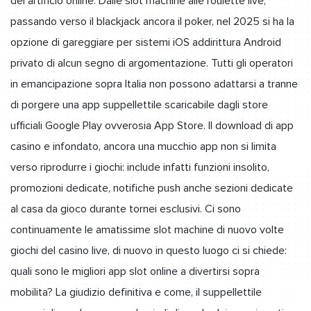
del artificio online. Dalle slot machine alle roulette live,
passando verso il blackjack ancora il poker, nel 2025 si ha la
opzione di gareggiare per sistemi iOS addirittura Android
privato di alcun segno di argomentazione. Tutti gli operatori
in emancipazione sopra Italia non possono adattarsi a tranne
di porgere una app suppellettile scaricabile dagli store
ufficiali Google Play ovverosia App Store. Il download di app
casino e infondato, ancora una mucchio app non si limita
verso riprodurre i giochi: include infatti funzioni insolito,
promozioni dedicate, notifiche push anche sezioni dedicate
al casa da gioco durante tornei esclusivi. Ci sono
continuamente le amatissime slot machine di nuovo volte
giochi del casino live, di nuovo in questo luogo ci si chiede:
quali sono le migliori app slot online a divertirsi sopra
mobilita? La giudizio definitiva e come, il suppellettile