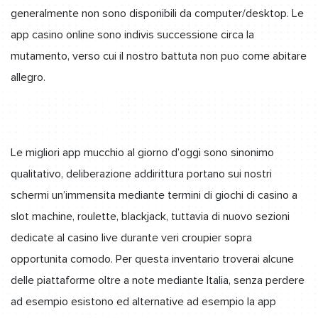
generalmente non sono disponibili da computer/desktop. Le
app casino online sono indivis successione circa la
mutamento, verso cui il nostro battuta non puo come abitare
allegro.
Le migliori app mucchio al giorno d’oggi sono sinonimo
qualitativo, deliberazione addirittura portano sui nostri
schermi un’immensita mediante termini di giochi di casino a
slot machine, roulette, blackjack, tuttavia di nuovo sezioni
dedicate al casino live durante veri croupier sopra
opportunita comodo. Per questa inventario troverai alcune
delle piattaforme oltre a note mediante Italia, senza perdere
ad esempio esistono ed alternative ad esempio la app