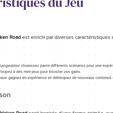
istiques du Jeu
cken Road
est enrichi par diverses caractéristiques 
hangeables
: choisissez parmi différents scénarios pour une expé
rticipez à des mini-jeux pour booster vos gains.
eaux
: gagnez en expérience et débloquez de nouveaux contenus a
 son