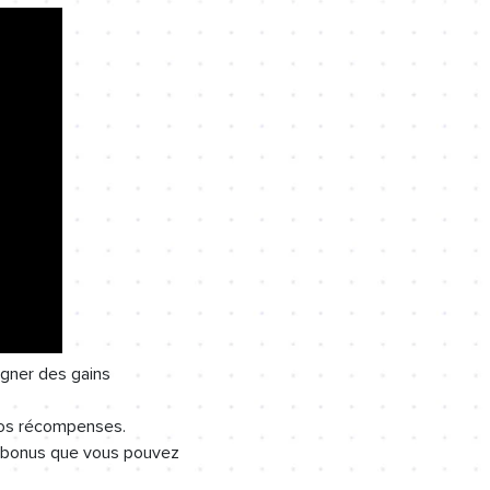
gner des gains
 vos récompenses.
et bonus que vous pouvez