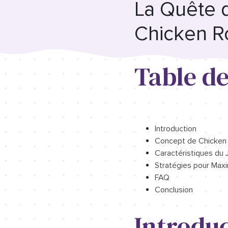
La Quête d
Chicken R
Table de
Introduction
Concept de Chicken
Caractéristiques du 
Stratégies pour Maxi
FAQ
Conclusion
Introdu