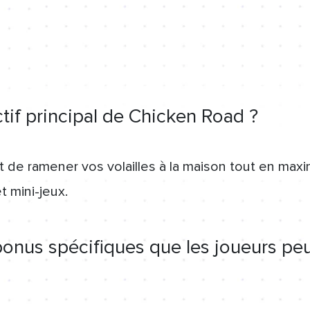
ctif principal de Chicken Road ?
est de ramener vos volailles à la maison tout en max
t mini-jeux.
 bonus spécifiques que les joueurs pe