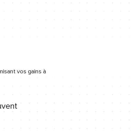
imisant vos gains à
uvent