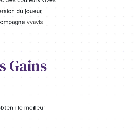
ec des couleurs vives
rsion du joueur,
accompagne
vvavis
s Gains
tenir le meilleur