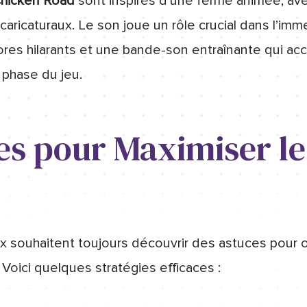
hicken Road
sont inspirés d’une ferme animée, av
ricaturaux. Le son joue un rôle crucial dans l’imme
ores hilarants et une bande-son entraînante qui 
phase du jeu.
es pour Maximiser le
x souhaitent toujours découvrir des astuces pour ob
Voici quelques stratégies efficaces :