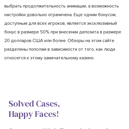
выбрать продолжительность анимации, а возможность
настройки довольно ограничена. Еще одним бонусом,
доступным для всех игроков, является эксклюзивный
бонус в размере 50% при внесении депозита в размере
20 долларов США или более. Обзоры на этом сайте
разделены пополам в зависимости от того, как люди
относятся к этому замечательному казино.
Solved Cases,​
Happy Faces!​