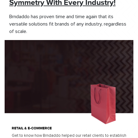
Symmetry With Every Industry!
Brndaddo has proven time and time again that its
versatile solutions fit brands of any industry, regardless
of scale.
RETAIL & E-COMMERCE
Get to know how Brndaddo helped our retail clients to establish