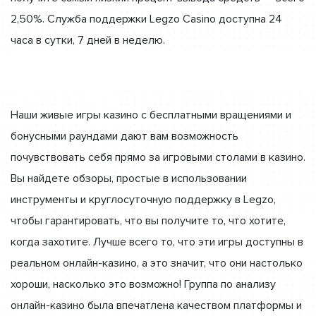
2,50%. Служба поддержки Legzo Casino доступна 24
часа в сутки, 7 дней в неделю.
Наши живые игры казино с бесплатными вращениями и
бонусными раундами дают вам возможность
почувствовать себя прямо за игровыми столами в казино.
Вы найдете обзоры, простые в использовании
инструменты и круглосуточную поддержку в Legzo,
чтобы гарантировать, что вы получите то, что хотите,
когда захотите. Лучше всего то, что эти игры доступны в
реальном онлайн-казино, а это значит, что они настолько
хороши, насколько это возможно! Группа по анализу
онлайн-казино была впечатлена качеством платформы и