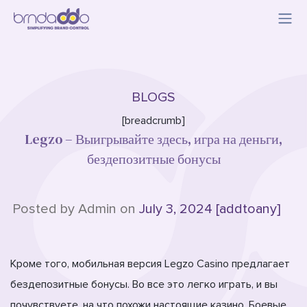
BLOGS
[breadcrumb]
Legzo – Выигрывайте здесь, игра на деньги,
бездепозитные бонусы
Posted by Admin on
July 3, 2024 [addtoany]
Кроме того, мобильная версия Legzo Casino предлагает
бездепозитные бонусы. Во все это легко играть, и вы
почувствуете, на что похожи настоящие казино. Боевые