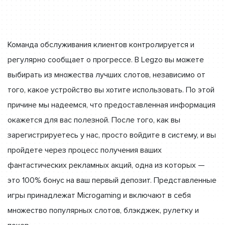
Команда обслуживания клиентов контролируется и
регулярно сообщает о прогрессе. В Legzo вы можете
выбирать из множества лучших слотов, независимо от
того, какое устройство вы хотите использовать. По этой
причине мы надеемся, что предоставленная информация
окажется для вас полезной. После того, как вы
зарегистрируетесь у нас, просто войдите в систему, и вы
пройдете через процесс получения ваших
фантастических рекламных акций, одна из которых —
это 100% бонус на ваш первый депозит. Представленные
игры принадлежат Microgaming и включают в себя
множество популярных слотов, блэкджек, рулетку и