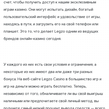
счет, чтобы получить доступ к нашим эксклюзивным
играм казино. Они могут испытать дизайн, богатый
пользовательский интерфейс и удовольствие от игры,
находясь в пути, и загрузить его на свой телефон или
планшет. Это то, что делает Legzo одним из ведущих
брендов онлайн-казино сегодня.
У каждого из них есть свои условия и ограничения, а
некоторые из них имеют два или даже три разных
бонуса. На веб-сайте Legzo Casino в большинство игр и
игр на деньги можно играть бесплатно. Теперь,
независимо от того, обналичиваете ли вы свой выигрыш
наличными или предпочитаете свой личный метод, вы
получите самый низкий процент вывода средств — всего