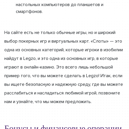
настольных компьютеров до планшетов и
смартфонов.
На сайте есть не только обычные игры, но и широкий
выбор покерных игр и виртуальных карт. «Слоты» — это
одна из основных категорий, которые игроки в изобилии
найдут в Legzo, и это одна из основных игр, в которые
играют в онлайн-казино. Это всего лишь небольшой
пример того, что вы можете сделать в Legzo! Итак, если
вы ищете безопасную и надежную среду, где вы можете
расслабиться и насладиться любимой игрой, позвоните
нам и узнайте, что мы можем предложить.
Бонусы и финансовые операции