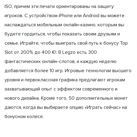
ISO, причем эти печати ориентированы на защиту
игроков. С устройством iPhone или Android вы можете
наслаждаться мобильным онлайн-казино, которым вы
будете гордиться, чтобы показать своим друзьям и
семье. Играйте, чтобы выиграть свой путь к бонусу Top
Slot от 200% до 400 €!. В Legzo есть 300
фантастических онлайн-слотов, и каждую неделю
добавляется более 10 игр. Игровые технологии высшего
уровня и первоклассная графика предлагают игрокам
захватывающий опыт с эффектом современного и
нового дизайна. Кроме того, 50 дополнительных монет
даются, когда вы выбираете опцию «Играть сейчас» на
бонусном колесе.