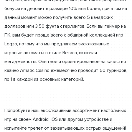
бонусы на депозит в размере 10% или более, при этом на
данный момент можно получить всего 5 канадских
долларов или 3,50 фунта стерлингов. Если вы геймер на
ПК, вам будет проще всего с обширной коллекцией игр
Legzo, потому что мы предлагаем эксклюзивные
игровые автоматы в стиле Вегаса, включая
мегаджекпоты. Опытное и ориентированное на качество
казино Amatic Casino ежемесячно проводит 50 турниров,
по 1 в каждой из основных категорий.
Попробуйте наш эксклюзивный ассортимент настольных
игр на своем Android, iOS или другом устройстве и
испытайте трепет от захватывающих острых ощущений!