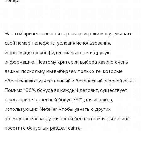
покер.
На этой приветственной странице игроки могут указать
свой номер телефона, условия использования,
информацию о конфиденциальности и другую
информацию. Поэтому критерии выбора казино очень
важны, поскольку мы выбираем только те, которые
обеспечивают качественный и безопасный игровой опыт.
Помимо 100% бонуса за каждый депозит, существует
также приветственный бонус 75% для игроков,
использующих Neteller. Чтобы узнать о других
возможностях загрузки новой бесплатной игры казино,
посетите бонусный раздел сайта.