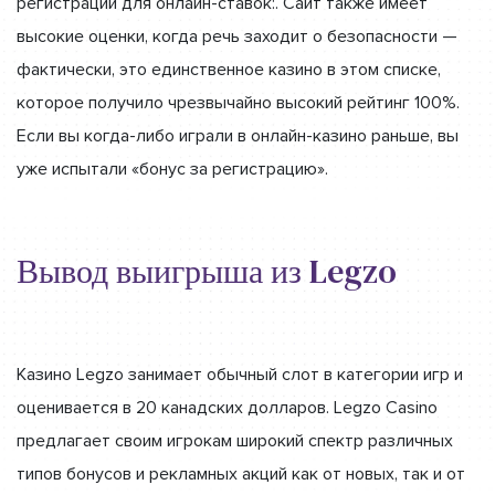
регистрации для онлайн-ставок:. Сайт также имеет
высокие оценки, когда речь заходит о безопасности —
фактически, это единственное казино в этом списке,
которое получило чрезвычайно высокий рейтинг 100%.
Если вы когда-либо играли в онлайн-казино раньше, вы
уже испытали «бонус за регистрацию».
Вывод выигрыша из Legzo
Казино Legzo занимает обычный слот в категории игр и
оценивается в 20 канадских долларов. Legzo Casino
предлагает своим игрокам широкий спектр различных
типов бонусов и рекламных акций как от новых, так и от