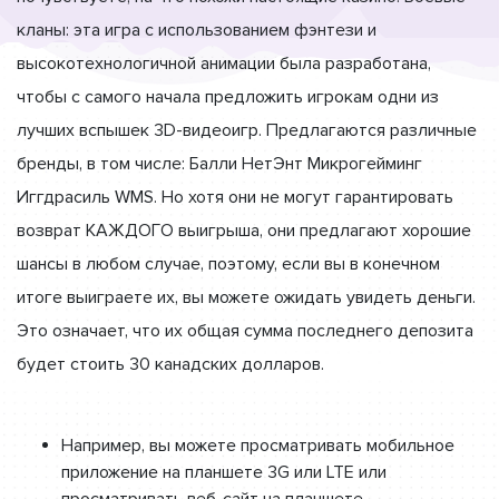
кланы: эта игра с использованием фэнтези и
высокотехнологичной анимации была разработана,
чтобы с самого начала предложить игрокам одни из
лучших вспышек 3D-видеоигр. Предлагаются различные
бренды, в том числе: Балли НетЭнт Микрогейминг
Иггдрасиль WMS. Но хотя они не могут гарантировать
возврат КАЖДОГО выигрыша, они предлагают хорошие
шансы в любом случае, поэтому, если вы в конечном
итоге выиграете их, вы можете ожидать увидеть деньги.
Это означает, что их общая сумма последнего депозита
будет стоить 30 канадских долларов.
Например, вы можете просматривать мобильное
приложение на планшете 3G или LTE или
просматривать веб-сайт на планшете.