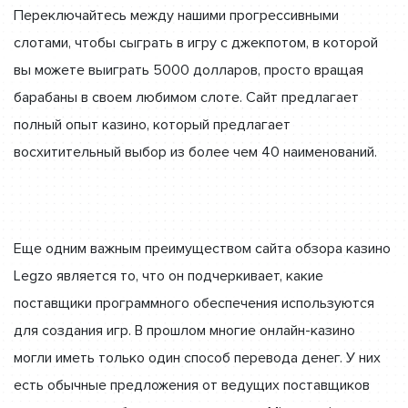
Переключайтесь между нашими прогрессивными
слотами, чтобы сыграть в игру с джекпотом, в которой
вы можете выиграть 5000 долларов, просто вращая
барабаны в своем любимом слоте. Сайт предлагает
полный опыт казино, который предлагает
восхитительный выбор из более чем 40 наименований.
Еще одним важным преимуществом сайта обзора казино
Legzo является то, что он подчеркивает, какие
поставщики программного обеспечения используются
для создания игр. В прошлом многие онлайн-казино
могли иметь только один способ перевода денег. У них
есть обычные предложения от ведущих поставщиков