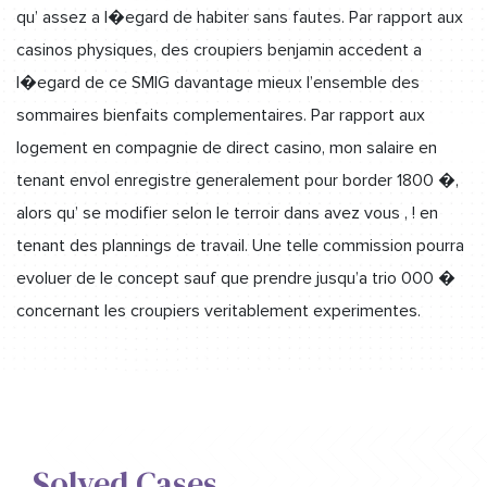
qu’ assez a l�egard de habiter sans fautes. Par rapport aux
casinos physiques, des croupiers benjamin accedent a
l�egard de ce SMIG davantage mieux l’ensemble des
sommaires bienfaits complementaires. Par rapport aux
logement en compagnie de direct casino, mon salaire en
tenant envol enregistre generalement pour border 1800 �,
alors qu’ se modifier selon le terroir dans avez vous , ! en
tenant des plannings de travail. Une telle commission pourra
evoluer de le concept sauf que prendre jusqu’a trio 000 �
concernant les croupiers veritablement experimentes.
Solved Cases,​