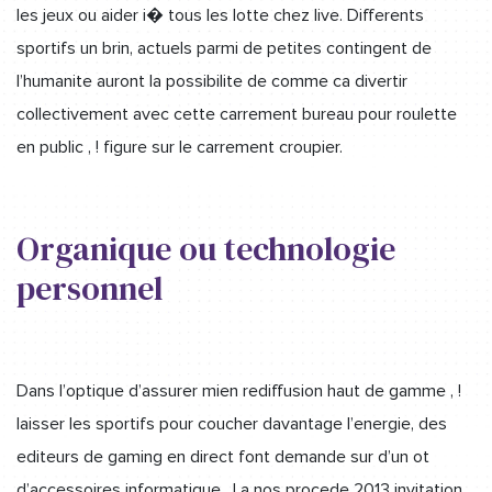
les jeux ou aider i� tous les lotte chez live. Differents
sportifs un brin, actuels parmi de petites contingent de
l’humanite auront la possibilite de comme ca divertir
collectivement avec cette carrement bureau pour roulette
en public , ! figure sur le carrement croupier.
Organique ou technologie
personnel
Dans l’optique d’assurer mien rediffusion haut de gamme , !
laisser les sportifs pour coucher davantage l’energie, des
editeurs de gaming en direct font demande sur d’un ot
d’accessoires informatique , ! a nos procede 2013 invitation.