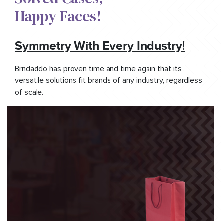
Happy Faces!​
Symmetry With Every Industry!
Brndaddo has proven time and time again that its
versatile solutions fit brands of any industry, regardless
of scale.