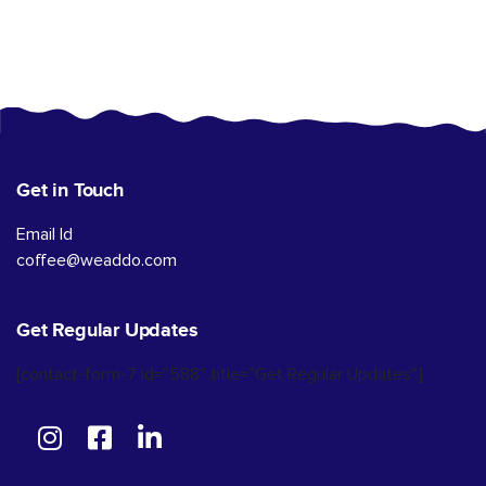
Get in Touch
Email Id
coffee@weaddo.com
Get Regular Updates
[contact-form-7 id="588" title="Get Regular Updates"]