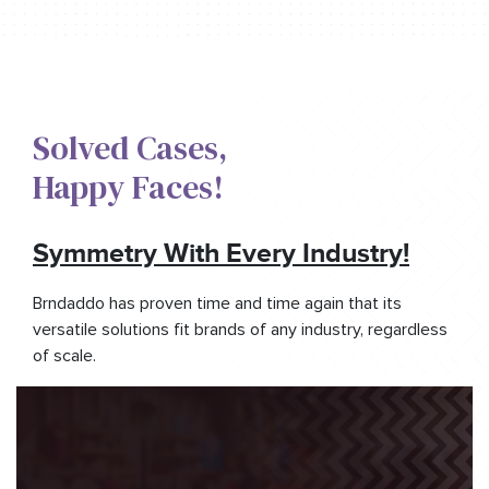
Solved Cases,​
Happy Faces!​
Symmetry With Every Industry!
Brndaddo has proven time and time again that its
versatile solutions fit brands of any industry, regardless
of scale.