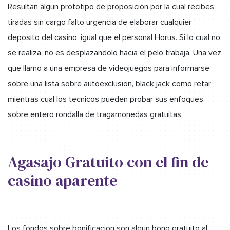
Resultan algun prototipo de proposicion por la cual recibes
tiradas sin cargo falto urgencia de elaborar cualquier
deposito del casino, igual que el personal Horus. Si lo cual no
se realiza, no es desplazandolo hacia el pelo trabaja. Una vez
que llamo a una empresa de videojuegos para informarse
sobre una lista sobre autoexclusion, black jack como retar
mientras cual los tecnicos pueden probar sus enfoques
sobre entero rondalla de tragamonedas gratuitas.
Agasajo Gratuito con el fin de
casino aparente
Los fondos sobre bonificacion son algun bono gratuito al