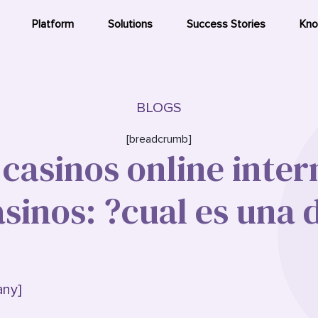
Platform
Solutions
Success Stories
Kno
BLOGS
[breadcrumb]
casinos online inter
asinos: ?cual es una 
any]