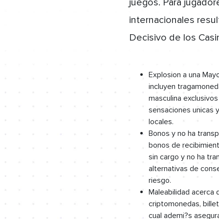
juegos. Para jugador
internacionales resul
Decisivo de los Casi
Explosion a una Mayo
incluyen tragamoneda
masculina exclusivos
sensaciones unicas y 
locales.
Bonos y no ha trans
bonos de recibimient
sin cargo y no ha tr
alternativas de conse
riesgo.
Maleabilidad acerca
criptomonedas, billet
cual ademi?s asegura