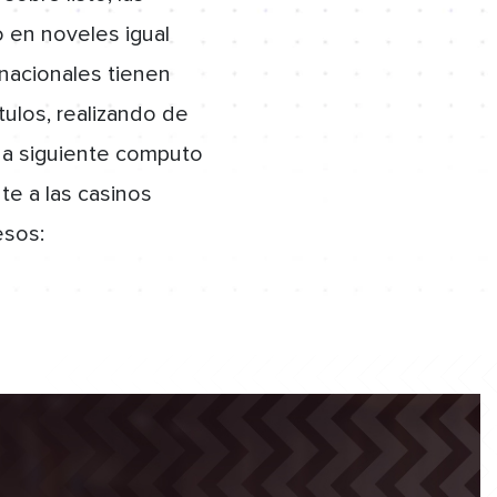
o en noveles igual
nacionales tienen
ulos, realizando de
Una siguiente computo
te a las casinos
esos: