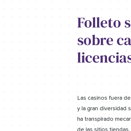
Folleto 
sobre ca
licencia
Las casinos fuera de
y la gran diversidad 
ha transpirado mecan
de las sitios tienda