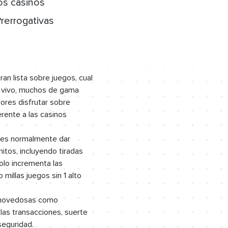
os casinos
Prerrogativas
an lista sobre juegos, cual
a vivo, muchos de gama
ores disfrutar sobre
erente a las casinos
les normalmente dar
itos, incluyendo tiradas
olo incrementa las
 millas juegos sin 1 alto
s novedosas como
 las transacciones, suerte
seguridad.