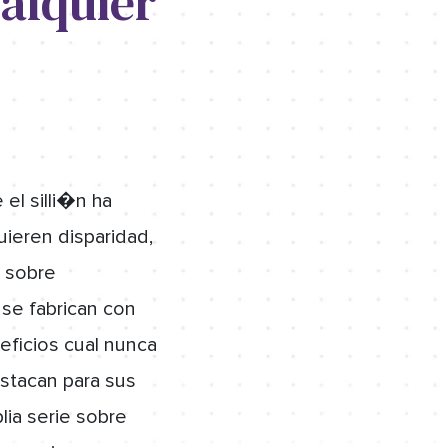
alquier
el silli�n ha
uieren disparidad,
 sobre
 se fabrican con
eficios cual nunca
stacan para sus
lia serie sobre