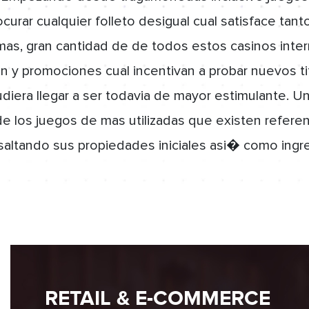
urar cualquier folleto desigual cual satisface tant
as, gran cantidad de de todos estos casinos inter
 y promociones cual incentivan a probar nuevos tit
udiera llegar a ser todavia de mayor estimulante. 
e los juegos de mas utilizadas que existen referen
esaltando sus propiedades iniciales asi� como ingr
RETAIL & E-COMMERCE