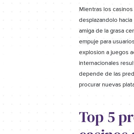
Mientras los casinos
desplazandolo hacia 
amiga de la grasa ce
empuje para usuarios
explosion a juegos 
internacionales resul
depende de las predi
procurar nuevas plat
Top 5 pr