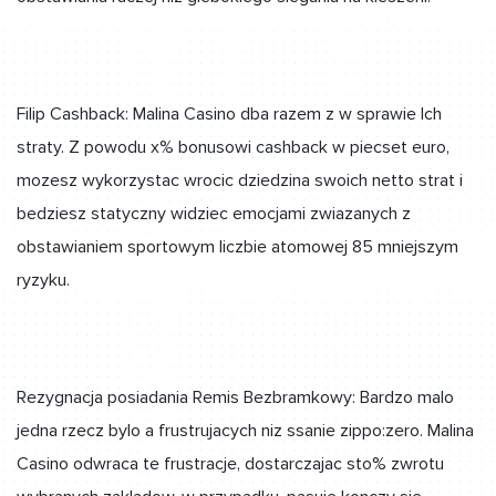
Filip Cashback: Malina Casino dba razem z w sprawie Ich
straty. Z powodu x% bonusowi cashback w piecset euro,
mozesz wykorzystac wrocic dziedzina swoich netto strat i
bedziesz statyczny widziec emocjami zwiazanych z
obstawianiem sportowym liczbie atomowej 85 mniejszym
ryzyku.
Rezygnacja posiadania Remis Bezbramkowy: Bardzo malo
jedna rzecz bylo a frustrujacych niz ssanie zippo:zero. Malina
Casino odwraca te frustracje, dostarczajac sto% zwrotu