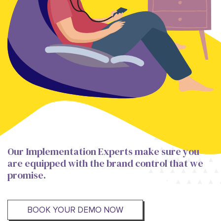
Our Implementation Experts make sure you
are equipped with the brand control that we
promise.
BOOK YOUR DEMO NOW