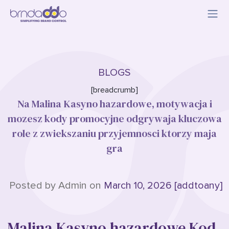
BLOGS
[breadcrumb]
Na Malina Kasyno hazardowe, motywacja i
mozesz kody promocyjne odgrywaja kluczowa
role z zwiekszaniu przyjemnosci ktorzy maja
gra
Posted by Admin on
March 10, 2026 [addtoany]
Malina Kasyno hazardowe Kod