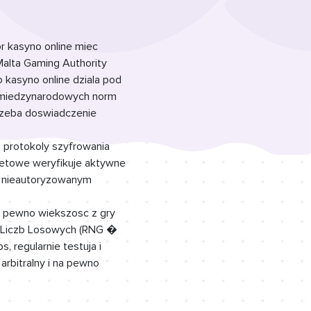
r kasyno online miec
Malta Gaming Authority
 kasyno online dziala pod
a miedzynarodowych norm
trzeba doswiadczenie
o protokoly szyfrowania
rnetowe weryfikuje aktywne
ed nieautoryzowanym
a pewno wiekszosc z gry
h Liczb Losowych (RNG �
 regularnie testuja i
 arbitralny i na pewno