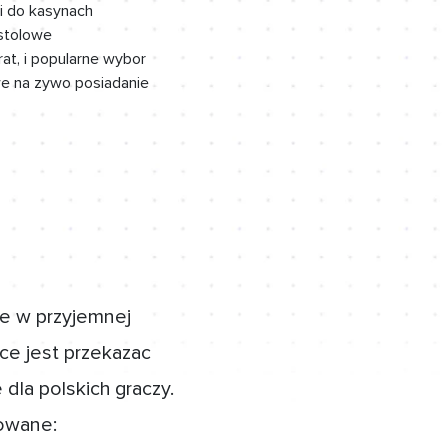
i do kasynach
 stolowe
at, i popularne wybor
we na zywo posiadanie
ne w przyjemnej
ce jest przekazac
 dla polskich graczy.
owane: