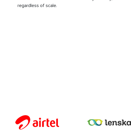
regardless of scale.