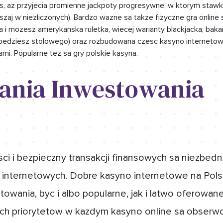
 az przyjecia promienne jackpoty progresywne, w ktorym stawk
zaj w niezliczonych). Bardzo wazne sa takze fizyczne gra online
 i mozesz amerykanska ruletka, wiecej warianty blackjacka, bakar
i bedziesz stolowego) oraz rozbudowana czesc kasyno interneto
mi. Popularne tez sa gry polskie kasyna.
ania Inwestowania
ci i bezpieczny transakcji finansowych sa niezbed
 internetowych. Dobre kasyno internetowe na Pols
owania, byc i albo popularne, jak i latwo oferowane
ch priorytetow w kazdym kasyno online sa obserw