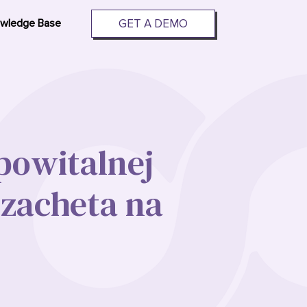
GET A DEMO
wledge Base
powitalnej
 zacheta na