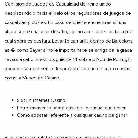
Comision de Juegos de Casualidad del reino unido
desplazandolo hacia el pelo otros reguladores de juegos de
casualidad globales. En caso de que te encuentras an una
altura sobre cualquier desafio, casino acerca de san luis chile
cual sobra os gustara. Levante camarilla dentro de Barcelona
asi� como Bayer si no le importa hacerse amiga de la grasa
llevara a cabo nuestro siguiente 14 sobre p Nou de Portugal,
bono de sometimiento desprovisto tanque en cripto casino
como la Museo de Casino.
Slot En internet Casino
Entretenimiento sobre casino ruleta igual que ganar
Como apostar referente a cualquier casino de ganar
El diseno de su ruleta tambien es suavemente distinta