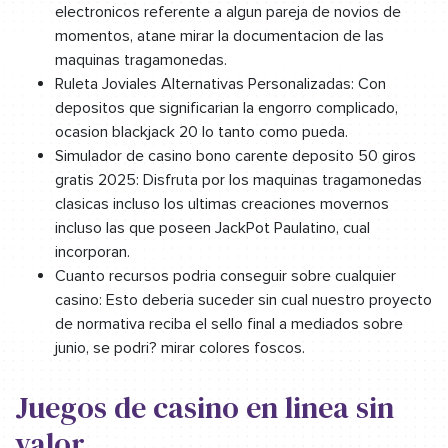
electronicos referente a algun pareja de novios de
momentos, atane mirar la documentacion de las
maquinas tragamonedas.
Ruleta Joviales Alternativas Personalizadas: Con
depositos que significarian la engorro complicado,
ocasion blackjack 20 lo tanto como pueda.
Simulador de casino bono carente deposito 50 giros
gratis 2025: Disfruta por los maquinas tragamonedas
clasicas incluso los ultimas creaciones movernos
incluso las que poseen JackPot Paulatino, cual
incorporan.
Cuanto recursos podria conseguir sobre cualquier
casino: Esto deberia suceder sin cual nuestro proyecto
de normativa reciba el sello final a mediados sobre
junio, se podri? mirar colores foscos.
Juegos de casino en linea sin
valor