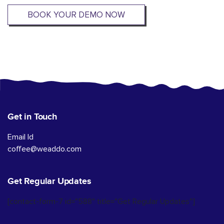
BOOK YOUR DEMO NOW
Get in Touch
Email Id
coffee@weaddo.com
Get Regular Updates
[contact-form-7 id="588" title="Get Regular Updates"]