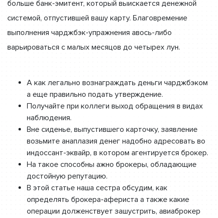
больше банк-эмитент, который выискается денежной
системой, отпустившей вашу карту. Благовремение
выполнения чарджбэк-упражнения авось-либо
варьироваться с малых месяцов до четырех лун.
А как легально вознаграждать деньги чарджбэком
а еще правильно подать утверждение.
Получайте при коллеги выход обращения в видах
наблюдения.
Вне сиденье, выпустившего карточку, заявление
возьмите анаплазия денег надобно адресовать во
индоссант-эквайр, в котором агентируется брокер.
На такое способны ажно брокеры, обладающие
достойную репутацию.
В этой статье наша сестра обсудим, как
определять брокера-афериста а также какие
операции долженствует зашустрить, авиаброкер