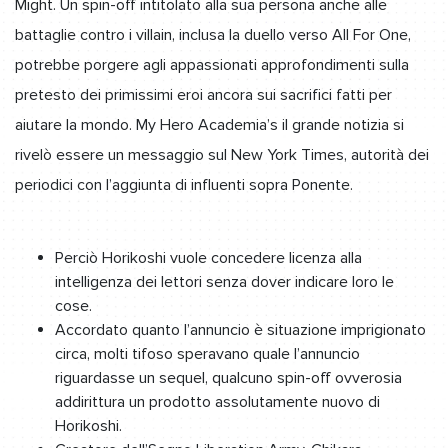
Might. Un spin-off intitolato alla sua persona anche alle
battaglie contro i villain, inclusa la duello verso All For One,
potrebbe porgere agli appassionati approfondimenti sulla
pretesto dei primissimi eroi ancora sui sacrifici fatti per
aiutare la mondo. My Hero Academia’s il grande notizia si
rivelò essere un messaggio sul New York Times, autorità dei
periodici con l’aggiunta di influenti sopra Ponente.
Perciò Horikoshi vuole concedere licenza alla
intelligenza dei lettori senza dover indicare loro le
cose.
Accordato quanto l’annuncio è situazione imprigionato
circa, molti tifoso speravano quale l’annuncio
riguardasse un sequel, qualcuno spin-off ovverosia
addirittura un prodotto assolutamente nuovo di
Horikoshi.