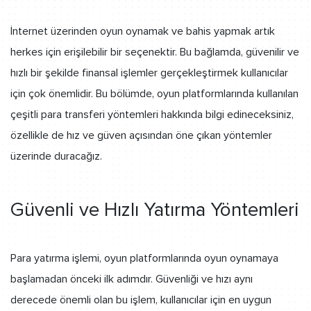
İnternet üzerinden oyun oynamak ve bahis yapmak artık
herkes için erişilebilir bir seçenektir. Bu bağlamda, güvenilir ve
hızlı bir şekilde finansal işlemler gerçekleştirmek kullanıcılar
için çok önemlidir. Bu bölümde, oyun platformlarında kullanılan
çeşitli para transferi yöntemleri hakkında bilgi edineceksiniz,
özellikle de hız ve güven açısından öne çıkan yöntemler
üzerinde duracağız.
Güvenli ve Hızlı Yatırma Yöntemleri
Para yatırma işlemi, oyun platformlarında oyun oynamaya
başlamadan önceki ilk adımdır. Güvenliği ve hızı aynı
derecede önemli olan bu işlem, kullanıcılar için en uygun