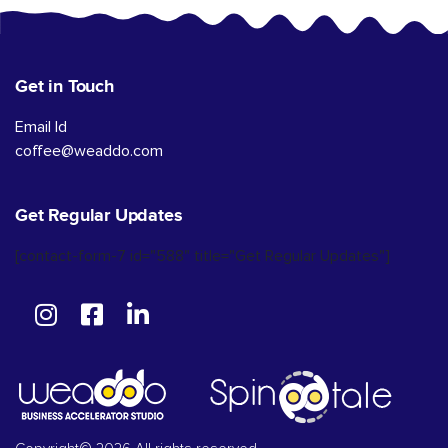
Get in Touch
Email Id
coffee@weaddo.com
Get Regular Updates
[contact-form-7 id="588" title="Get Regular Updates"]