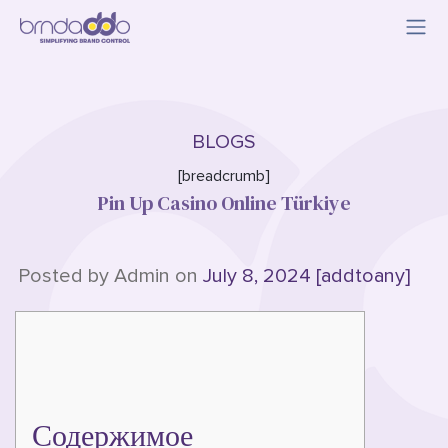
BLOGS
[breadcrumb]
Pin Up Casino Online Türkiye
Posted by Admin on
July 8, 2024 [addtoany]
Содержимое