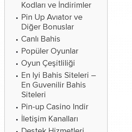
Kodları ve İndirimler
Pin Up Avıator ve
Diğer Bonuslar
Canlı Bahis
Popüler Oyunlar
Oyun Çeşitliliği
En Iyi Bahis Siteleri –
En Guvenilir Bahis
Siteleri
Pin-up Casino Indir
İletişim Kanalları
Destek Hizmetleri