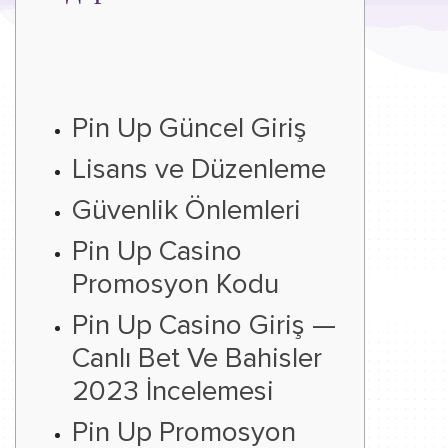
Pin Up Güncel Giriş
Lisans ve Düzenleme
Güvenlik Önlemleri
Pin Up Casino
Promosyon Kodu
Pin Up Casino Giriş —
Canlı Bet Ve Bahisler
2023 İncelemesi
Pin Up Promosyon