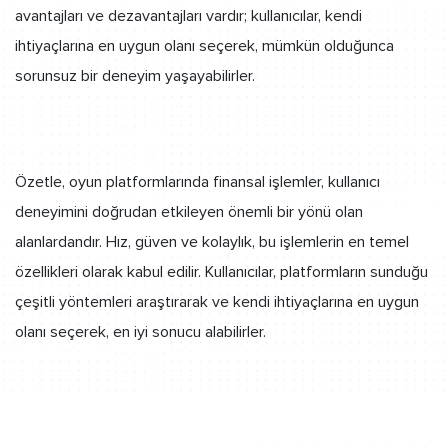
avantajları ve dezavantajları vardır; kullanıcılar, kendi
ihtiyaçlarına en uygun olanı seçerek, mümkün olduğunca
sorunsuz bir deneyim yaşayabilirler.
Özetle, oyun platformlarında finansal işlemler, kullanıcı
deneyimini doğrudan etkileyen önemli bir yönü olan
alanlardandır. Hız, güven ve kolaylık, bu işlemlerin en temel
özellikleri olarak kabul edilir. Kullanıcılar, platformların sunduğu
çeşitli yöntemleri araştırarak ve kendi ihtiyaçlarına en uygun
olanı seçerek, en iyi sonucu alabilirler.