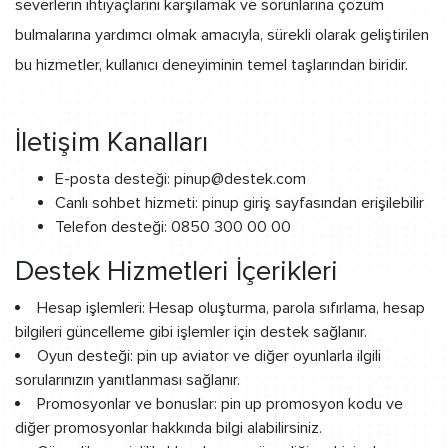
severlerin ihtiyaçlarını karşılamak ve sorunlarına çözüm
bulmalarına yardımcı olmak amacıyla, sürekli olarak geliştirilen
bu hizmetler, kullanıcı deneyiminin temel taşlarından biridir.
İletişim Kanalları
E-posta desteği: pinup@destek.com
Canlı sohbet hizmeti: pinup giriş sayfasından erişilebilir
Telefon desteği: 0850 300 00 00
Destek Hizmetleri İçerikleri
Hesap işlemleri: Hesap oluşturma, parola sıfırlama, hesap
bilgileri güncelleme gibi işlemler için destek sağlanır.
Oyun desteği: pin up aviator ve diğer oyunlarla ilgili
sorularınızın yanıtlanması sağlanır.
Promosyonlar ve bonuslar: pin up promosyon kodu ve
diğer promosyonlar hakkında bilgi alabilirsiniz.