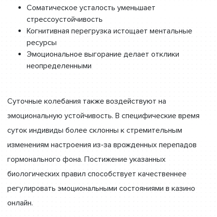
Соматическое усталость уменьшает
стрессоустойчивость
Когнитивная перегрузка истощает ментальные
ресурсы
Эмоциональное выгорание делает отклики
неопределенными
Суточные колебания также воздействуют на
эмоциональную устойчивость. В специфические время
суток индивиды более склонны к стремительным
изменениям настроения из-за врожденных перепадов
гормонального фона. Постижение указанных
биологических правил способствует качественнее
регулировать эмоциональными состояниями в казино
онлайн.