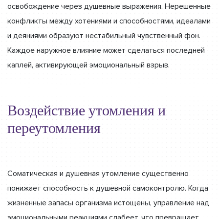
освобождение через душевные выражения. Нерешенные
конфликты между хотениями и способностями, идеалами
и деяниями образуют нестабильный чувственный фон.
Каждое наружное влияние может сделаться последней
каплей, активирующей эмоциональный взрыв.
Воздействие утомления и
переутомления
Соматическая и душевная утомление существенно
понижает способность к душевной самоконтролю. Когда
жизненные запасы организма истощены, управление над
эмоциональными реакциями слабеет, что превращает