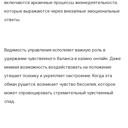
включаются архаичные процессы жизнедеятельности,
которые выражаются через внезапные эмоциональные
ответы.
Видимость управления исполняет важную роль в
удержании чувственного баланса в казино онлайн. Даже
мнимая возможность воздействовать на положение
утешает психику и укрепляет настроение. Когда эта
обман рушится, возникает чувство бессилия, которое
может спровоцировать стремительный чувственный
спад.