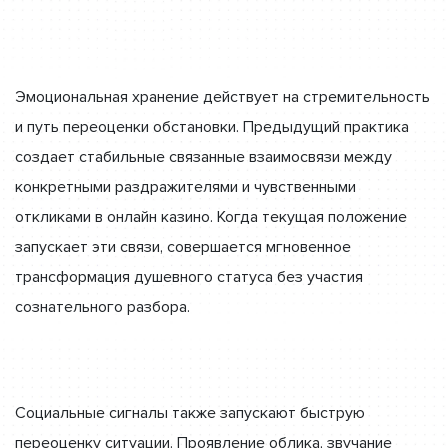
Эмоциональная хранение действует на стремительность
и путь переоценки обстановки. Предыдущий практика
создает стабильные связанные взаимосвязи между
конкретными раздражителями и чувственными
откликами в онлайн казино. Когда текущая положение
запускает эти связи, совершается мгновенное
трансформация душевного статуса без участия
сознательного разбора.
Социальные сигналы также запускают быструю
переоценку ситуации. Проявление облика, звучание