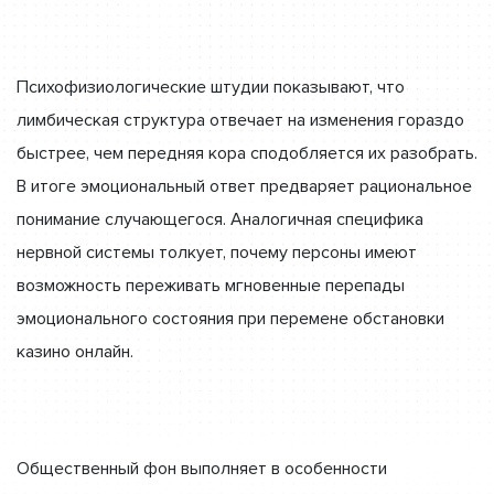
Психофизиологические штудии показывают, что
лимбическая структура отвечает на изменения гораздо
быстрее, чем передняя кора сподобляется их разобрать.
В итоге эмоциональный ответ предваряет рациональное
понимание случающегося. Аналогичная специфика
нервной системы толкует, почему персоны имеют
возможность переживать мгновенные перепады
эмоционального состояния при перемене обстановки
казино онлайн.
Общественный фон выполняет в особенности