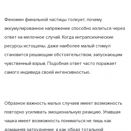
Феномен финальной частицы толкует, почему
аккумулированное напряжение способно излиться через
ответ на мелочное случай. Когда интрапсихические
ресурсы истощены, даже наиболее малый стимул
становится решающим обстоятельством, запускающим
чувственный взрыв. Подобная ответ часто поражает
самого индивида своей интенсивностью.
Образное важность малых случаев имеет возможность
повторно усиливать эмоциональную реакцию. Упавшая
чашка имеет возможность пониматься не лишь как
домашняя затруднение, а как образ тотальной