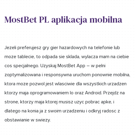
MostBet PL aplikacja mobilna
Jezeli preferujesz gry gier hazardowych na telefonie lub
moze tablecie, to odpada sie sklada, wylacza mam na ciebie
cos specjalnego. Uzyskaj MostBet App – w pelni
zoptymalizowana i responsywna uruchom ponownie mobilna,
ktora moze pozwol jest wlasciwie dla wszystkich urzadzen
ktorzy maja oprogramowaniem Io oraz Android. Przejdz na
strone, ktorzy maja ktorej musisz uzyc pobrac apke, i
dlatego na konia ja z swoim urzadzeniu i odkryj radosc z
obstawianie w swiezy.