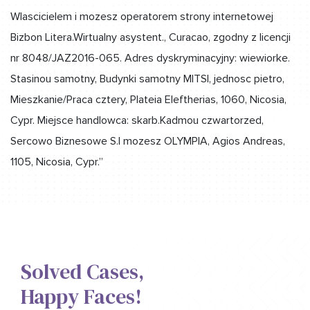
Wlascicielem i mozesz operatorem strony internetowej
Bizbon Litera.Wirtualny asystent., Curacao, zgodny z licencji
nr 8048/JAZ2016-065. Adres dyskryminacyjny: wiewiorke.
Stasinou samotny, Budynki samotny MITSI, jednosc pietro,
Mieszkanie/Praca cztery, Plateia Eleftherias, 1060, Nicosia,
Cypr. Miejsce handlowca: skarb.Kadmou czwartorzed,
Sercowo Biznesowe S.I mozesz OLYMPIA, Agios Andreas,
1105, Nicosia, Cypr.”
Solved Cases,​
Happy Faces!​