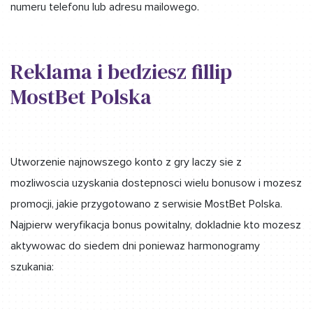
numeru telefonu lub adresu mailowego.
Reklama i bedziesz fillip
MostBet Polska
Utworzenie najnowszego konto z gry laczy sie z
mozliwoscia uzyskania dostepnosci wielu bonusow i mozesz
promocji, jakie przygotowano z serwisie MostBet Polska.
Najpierw weryfikacja bonus powitalny, dokladnie kto mozesz
aktywowac do siedem dni poniewaz harmonogramy
szukania: