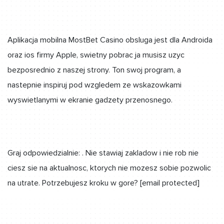
Aplikacja mobilna MostBet Casino obsluga jest dla Androida
oraz ios firmy Apple, swietny pobrac ja musisz uzyc
bezposrednio z naszej strony. Ton swoj program, a
nastepnie inspiruj pod wzgledem ze wskazowkami
wyswietlanymi w ekranie gadzety przenosnego.
Graj odpowiedzialnie: . Nie stawiaj zakladow i nie rob nie
ciesz sie na aktualnosc, ktorych nie mozesz sobie pozwolic
na utrate. Potrzebujesz kroku w gore? [email protected]