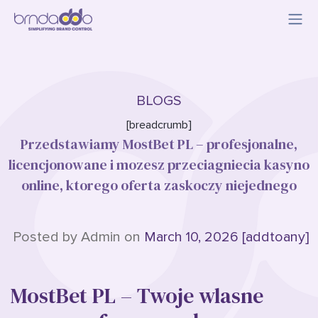
BLOGS
[breadcrumb]
Przedstawiamy MostBet PL – profesjonalne,
licencjonowane i mozesz przeciagniecia kasyno
online, ktorego oferta zaskoczy niejednego
Posted by Admin on
March 10, 2026 [addtoany]
MostBet PL – Twoje wlasne