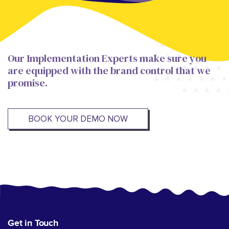
Our Implementation Experts make sure you
are equipped with the brand control that we
promise.
BOOK YOUR DEMO NOW
Get in Touch