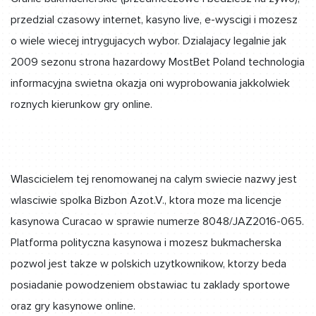
przedzial czasowy internet, kasyno live, e-wyscigi i mozesz
o wiele wiecej intrygujacych wybor. Dzialajacy legalnie jak
2009 sezonu strona hazardowy MostBet Poland technologia
informacyjna swietna okazja oni wyprobowania jakkolwiek
roznych kierunkow gry online.
Wlascicielem tej renomowanej na calym swiecie nazwy jest
wlasciwie spolka Bizbon Azot.V., ktora moze ma licencje
kasynowa Curacao w sprawie numerze 8048/JAZ2016-065.
Platforma polityczna kasynowa i mozesz bukmacherska
pozwol jest takze w polskich uzytkownikow, ktorzy beda
posiadanie powodzeniem obstawiac tu zaklady sportowe
oraz gry kasynowe online.