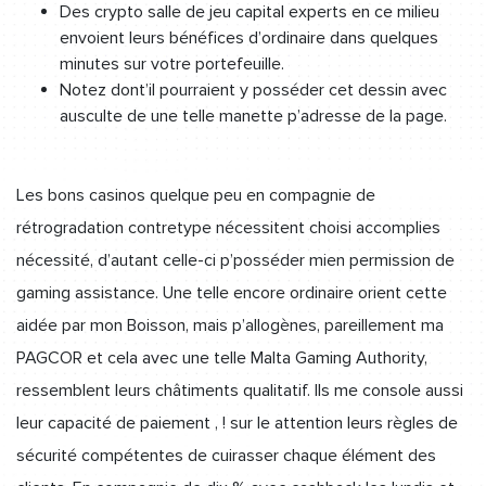
Des crypto salle de jeu capital experts en ce milieu
envoient leurs bénéfices d’ordinaire dans quelques
minutes sur votre portefeuille.
Notez dont’il pourraient y posséder cet dessin avec
ausculte de une telle manette p’adresse de la page.
Les bons casinos quelque peu en compagnie de
rétrogradation contretype nécessitent choisi accomplies
nécessité, d’autant celle-ci p’posséder mien permission de
gaming assistance. Une telle encore ordinaire orient cette
aidée par mon Boisson, mais p’allogènes, pareillement ma
PAGCOR et cela avec une telle Malta Gaming Authority,
ressemblent leurs châtiments qualitatif. Ils me console aussi
leur capacité de paiement , ! sur le attention leurs règles de
sécurité compétentes de cuirasser chaque élément des