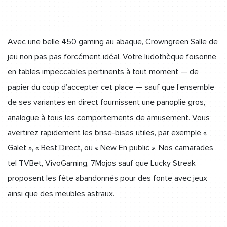
Avec une belle 450 gaming au abaque, Crowngreen Salle de
jeu non pas pas forcément idéal. Votre ludothèque foisonne
en tables impeccables pertinents à tout moment — de
papier du coup d’accepter cet place — sauf que l’ensemble
de ses variantes en direct fournissent une panoplie gros,
analogue à tous les comportements de amusement. Vous
avertirez rapidement les brise-bises utiles, par exemple «
Galet », « Best Direct, ou « New En public ». Nos camarades
tel TVBet, VivoGaming, 7Mojos sauf que Lucky Streak
proposent les fête abandonnés pour des fonte avec jeux
ainsi que des meubles astraux.