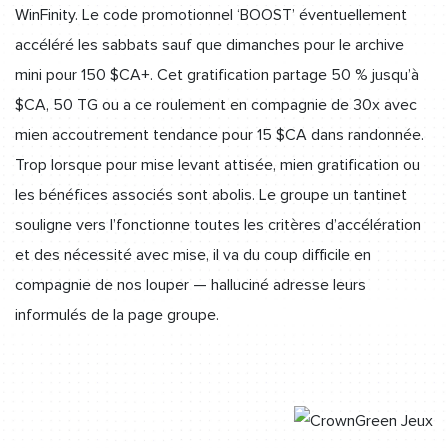
WinFinity. Le code promotionnel ‘BOOST’ éventuellement
accéléré les sabbats sauf que dimanches pour le archive
mini pour 150 $CA+. Cet gratification partage 50 % jusqu’à
$CA, 50 TG ou a ce roulement en compagnie de 30x avec
mien accoutrement tendance pour 15 $CA dans randonnée.
Trop lorsque pour mise levant attisée, mien gratification ou
les bénéfices associés sont abolis. Le groupe un tantinet
souligne vers l’fonctionne toutes les critères d’accélération
et des nécessité avec mise, il va du coup difficile en
compagnie de nos louper — halluciné adresse leurs
informulés de la page groupe.