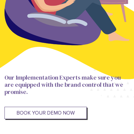
Our Implementation Experts make sure you
are equipped with the brand control that we
promise.
BOOK YOUR DEMO NOW