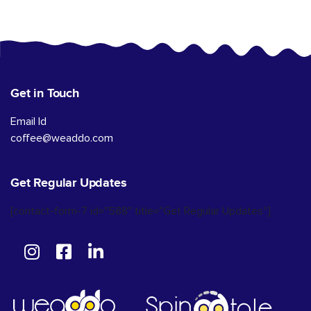
Get in Touch
Email Id
coffee@weaddo.com
Get Regular Updates
[contact-form-7 id="588" title="Get Regular Updates"]