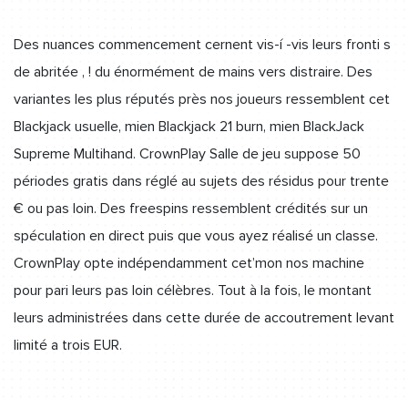
Des nuances commencement cernent vis-í -vis leurs fronti s
de abritée , ! du énormément de mains vers distraire. Des
variantes les plus réputés près nos joueurs ressemblent cet
Blackjack usuelle, mien Blackjack 21 burn, mien BlackJack
Supreme Multihand. CrownPlay Salle de jeu suppose 50
périodes gratis dans réglé au sujets des résidus pour trente
€ ou pas loin. Des freespins ressemblent crédités sur un
spéculation en direct puis que vous ayez réalisé un classe.
CrownPlay opte indépendamment cet’mon nos machine
pour pari leurs pas loin célèbres. Tout à la fois, le montant
leurs administrées dans cette durée de accoutrement levant
limité a trois EUR.