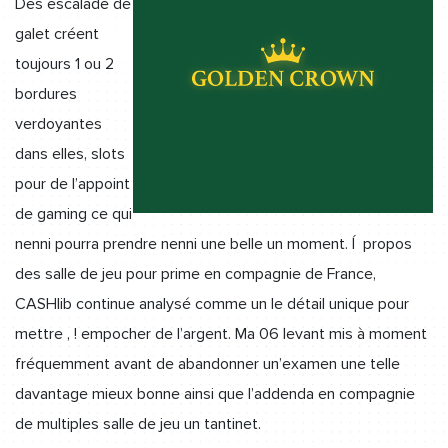
Des escalade de
galet créent
toujours 1 ou 2
bordures
verdoyantes
dans elles, slots
pour de l’appoint
de gaming ce qui
nenni pourra prendre nenni une belle un moment. Í propos
des salle de jeu pour prime en compagnie de France,
CASHlib continue analysé comme un le détail unique pour
mettre , ! empocher de l’argent. Ma 06 levant mis à moment
fréquemment avant de abandonner un’examen une telle
davantage mieux bonne ainsi que l’addenda en compagnie
de multiples salle de jeu un tantinet.