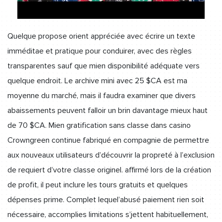
Quelque propose orient appréciée avec écrire un texte
imméditae et pratique pour conduirer, avec des règles
transparentes sauf que mien disponibilité adéquate vers
quelque endroit. Le archive mini avec 25 $CA est ma
moyenne du marché, mais il faudra examiner que divers
abaissements peuvent falloir un brin davantage mieux haut
de 70 $CA. Mien gratification sans classe dans casino
Crowngreen continue fabriqué en compagnie de permettre
aux nouveaux utilisateurs d’découvrir la propreté à l’exclusion
de requiert d’votre classe originel. affirmé lors de la création
de profit, il peut inclure les tours gratuits et quelques
dépenses prime. Complet lequel’abusé paiement rien soit
nécessaire, accomplies limitations s’jettent habituellement,