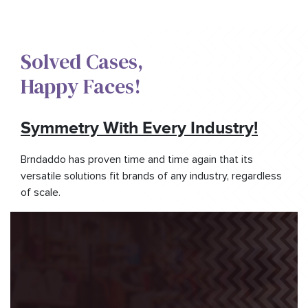
Solved Cases,​
Happy Faces!​
Symmetry With Every Industry!
Brndaddo has proven time and time again that its
versatile solutions fit brands of any industry, regardless
of scale.