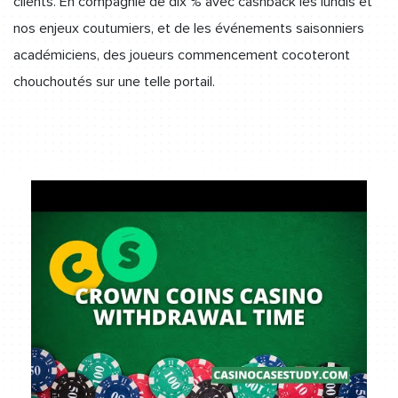
clients. En compagnie de dix % avec cashback les lundis et
nos enjeux coutumiers, et de les événements saisonniers
académiciens, des joueurs commencement cocoteront
chouchoutés sur une telle portail.