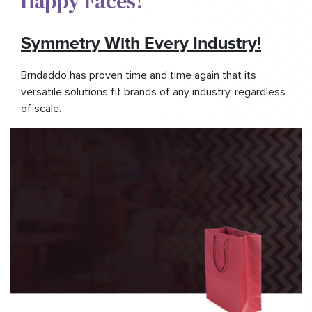
Happy Faces!​
Symmetry With Every Industry!
Brndaddo has proven time and time again that its
versatile solutions fit brands of any industry, regardless
of scale.