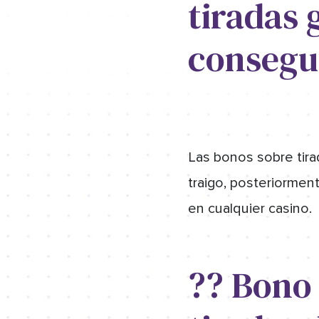
tiradas 
consegu
Las bonos sobre tir
traigo, posteriormen
en cualquier casino.
?? Bono 