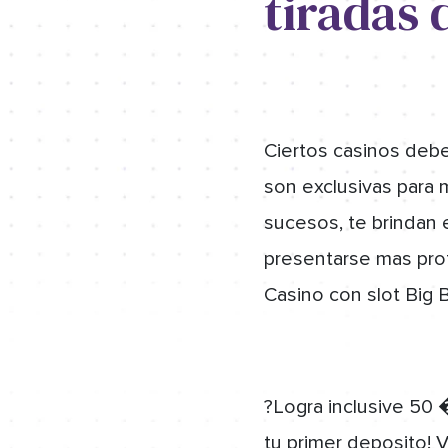
tiradas 
Ciertos casinos debe
son exclusivas para 
sucesos, te brindan 
presentarse mas prof
Casino con slot Big 
?Logra inclusive 50 
tu primer deposito! 