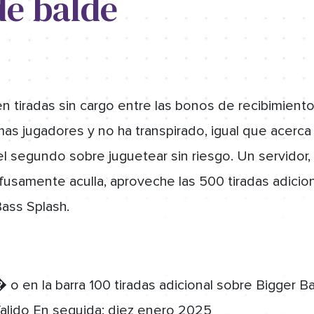
de balde
n tiradas sin cargo entre las bonos de recibimient
mas jugadores y no ha transpirado, igual que acerca
el segundo sobre juguetear sin riesgo. Un servidor,
usamente aculla, aproveche las 500 tiradas adicion
Bass Splash.
� o en la barra 100 tiradas adicional sobre Bigger 
Valido En seguida: diez enero 2025