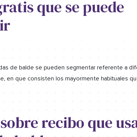
gratis que se puede
ir
adas de balde se pueden segmentar referente a dif
te, en que consisten los mayormente habituales qu
sobre recibo que us