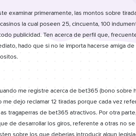
e examinar primeramente, las montos sobre tiradas
 casinos la cual poseen 25, cincuenta, 100 indume
todo publicidad. Ten acerca de perfil que, frecuent
diato, hado que si no le importa hacerse amiga de l
ositos.
uando me registre acerca de bet365 (bono sobre h
co me dejo reclamar 12 tiradas porque cada vez ref
s tragaperras de bet365 atractivos. Por otra parte
e de desarrollar los giros, referente a otras no se
xisten sobre los que deberias introducir algun legisl