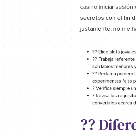
casino iniciar sesión
secretos con el fin d
justamente, no me h
?? Elige slots jovial
?? Trabaja referente
son labios menores 
?? Reclama primero 
experimentas falto pel
? Verifica siempre un
? Revisa los requisit
convertirlos acerca d
?? Difer