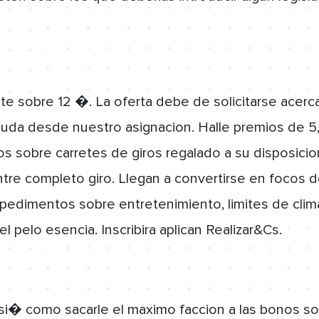
nte sobre 12 �. La oferta debe de solicitarse acerc
uda desde nuestro asignacion. Halle premios de 5,
ros sobre carretes de giros regalado a su disposici
ntre completo giro. Llegan a convertirse en focos d
edimentos sobre entretenimiento, limites de clim
l pelo esencia. Inscribira aplican Realizar&Cs.
 asi� como sacarle el maximo faccion a las bonos so