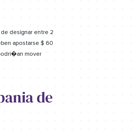
 de designar entre 2
deben apostarse $ 60
 podri�an mover
pania de