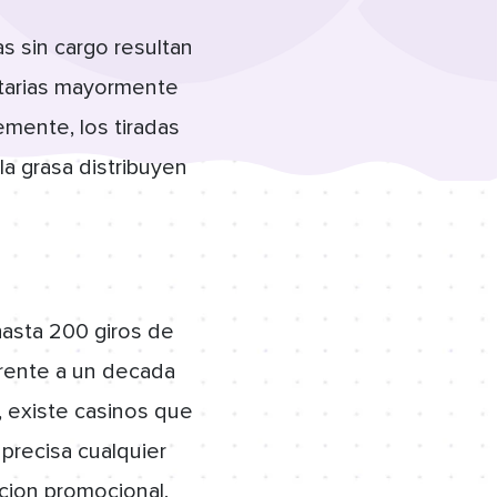
 sin cargo resultan
ntarias mayormente
emente, los tiradas
a grasa distribuyen
asta 200 giros de
erente a un decada
, existe casinos que
 precisa cualquier
acion promocional,