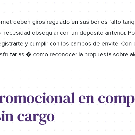
ernet deben giros regalado en sus bonos falto tanq
o necesidad obsequiar con un deposito anterior. Po
istrarte y cumplir con los campos de envite. Con el
sfrutar asi� como reconocer la propuesta sobre al
promocional en comp
sin cargo