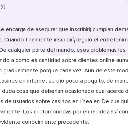
y]
se encarga de asegurar que inscribirí¡ cumplan dem
 Cuando finalmente inscribirí¡ reguló el entreteni
 De cualquier parte del mundo, esos problemas les 
ando a como es cantidad sobre clientes online au
n
gradualmente porque cada vez.
Aun de este modo
s casinos en internet se dió poco a poquito, de mane
n duda cosa que deberían ocasionado cual acerca d
ras de usuarios sobre casinos en línea en De cualq
vamente. Los criptomonedas ponen rapidez así­ com
evidente conocimiento precedente.