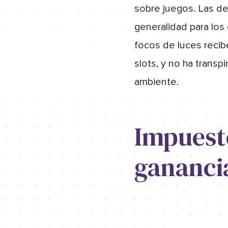
sobre juegos. Las de
generalidad para lo
focos de luces recibe
slots, y no ha trans
ambiente.
Impuesto
gananci