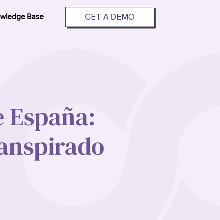
GET A DEMO
wledge Base
e España:
ranspirado