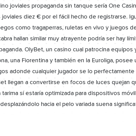
ino joviales propaganda sin tanque serí­a One Casin
 joviales diez € por el fácil hecho de registrarse. I
uegos como tragaperras, ruletas en vivo y juegos d
 cabra hallan similar muy atrayente podrí­a ser hay lí
opaganda. OlyBet, un casino cual patrocina equipos 
na, una Fiorentina y también en la Euroliga, pose
gos adonde cualquier jugador se lo perfectamente 
et llegan a convertirse en focos de luces quejan 
tarima sí estaría optimizada para dispositivos móvi
desplazándolo hacia el pelo variada suena significa