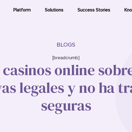
Platform
Solutions
Success Stories
Kno
BLOGS
[breadcrumb]
e casinos online sobr
vas legales y no ha t
seguras