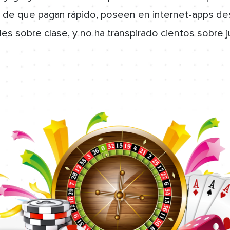
 de que pagan rápido, poseen en internet-apps des
es sobre clase, y no ha transpirado cientos sobre j