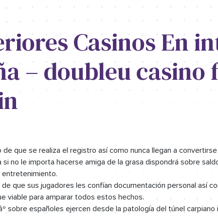
riores Casinos En in
a – doubleu casino 
in
de que se realiza el registro así­ como nunca llegan a convertirse
si no le importa hacerse amiga de la grasa dispondrá sobre saldo 
 entretenimiento.
de que sus jugadores les confían documentación personal así­ com
ue viable para amparar todos estos hechos.
 sobre españoles ejercen desde la patologí­a del túnel carpiano i