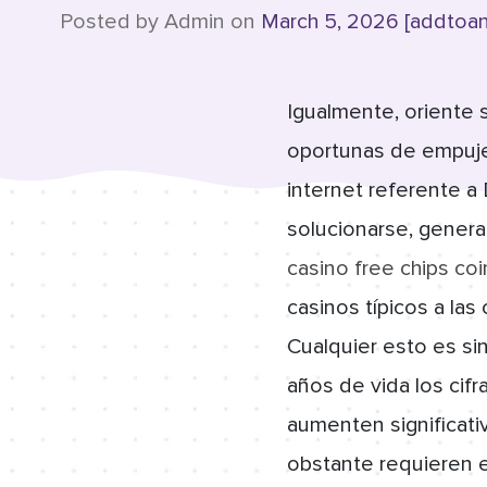
Posted by Admin on
March 5, 2026 [addtoan
Igualmente, oriente 
oportunas de empuje.
internet referente a
solucionarse, gener
casino free chips coi
casinos tí­picos a la
Cualquier esto es si
años de vida los cif
aumenten significati
obstante requieren 