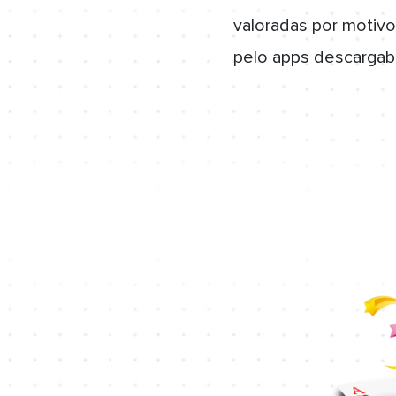
valoradas por motivo
pelo apps descargabl