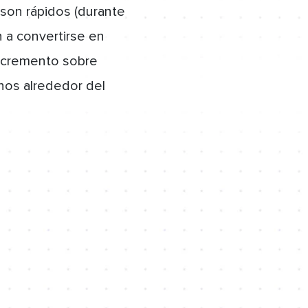
 son rápidos (durante
 a convertirse en
 incremento sobre
inos alrededor del