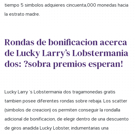
tiempo 5 simbolos adquieres cincuenta,000 monedas hacia
la estrato madre.
Rondas de bonificacion acerca
de Lucky Larry’s Lobstermania
dos: ?sobra premios esperan!
Lucky Larry ‘s Lobstermania dos tragamonedas gratis
tambien posee diferentes rondas sobre rebaja. Los scatter
(simbolos de creacion) os permiten conseguir la rondalla
adicional de bonificacion, de elegir dentro de una descuento
de giros anadida Lucky Lobster, indumentarias una