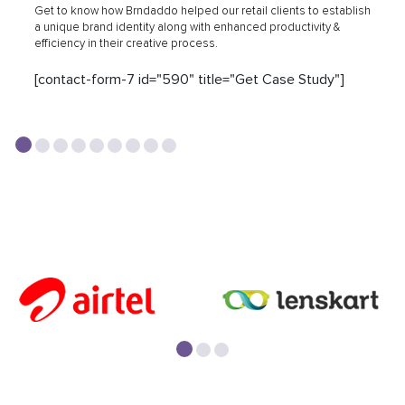
Get to know how Brndaddo helped our retail clients to establish
a unique brand identity along with enhanced productivity &
efficiency in their creative process.
[contact-form-7 id="590" title="Get Case Study"]