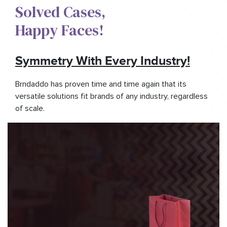
Solved Cases,​
Happy Faces!​
Symmetry With Every Industry!
Brndaddo has proven time and time again that its
versatile solutions fit brands of any industry, regardless
of scale.