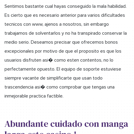
Sentimos bastante cual hayas conseguido la mala habilidad.
Es cierto que es necesario anterior para varios dificultades
tecnicos con www, ajenos a nosotros, sin embargo
trabajamos de solventarlos y no ha transpirado conservar la
medio serio. Deseamos precisar que ofrecemos bonos
excepcionales por motivo de que el proposito es que los
usuarios disfruten asi� como esten contentos, no lo
perfectamente opuesto. El equipo de soporte estuviese
siempre vacante de simplificarte que usan todo
trascendencia asi� como comprobar que tengas una
inmejorable practica factible.
Abundante cuidado con manga