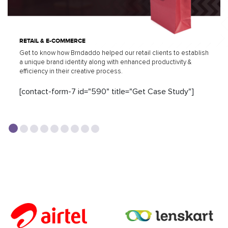
RETAIL & E-COMMERCE
Get to know how Brndaddo helped our retail clients to establish
a unique brand identity along with enhanced productivity &
efficiency in their creative process.
[contact-form-7 id="590" title="Get Case Study"]