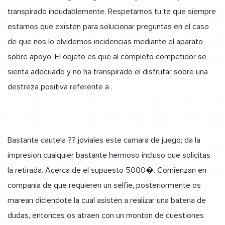
transpirado indudablemente. Respetamos tu te que siempre
estamos que existen para solucionar preguntas en el caso
de que nos lo olvidemos incidencias mediante el aparato
sobre apoyo. El objeto es que al completo competidor se
sienta adecuado y no ha transpirado el disfrutar sobre una
destreza positiva referente a .
Bastante cautela ?? joviales este camara de juego; da la
impresion cualquier bastante hermoso incluso que solicitas
la retirada. Acerca de el supuesto 5000�. Comienzan en
compania de que requieren un selfie, posteriormente os
marean diciendote la cual asisten a realizar una bateria de
dudas, entonces os atraen con un monton de cuestiones