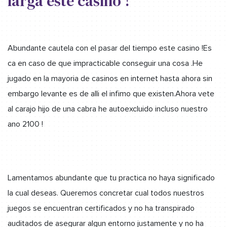
larga este casino !
Abundante cautela con el pasar del tiempo este casino !Es
ca en caso de que impracticable conseguir una cosa .He
jugado en la mayoria de casinos en internet hasta ahora sin
embargo levante es de alli el infimo que existen.Ahora vete
al carajo hijo de una cabra he autoexcluido incluso nuestro
ano 2100 !
Lamentamos abundante que tu practica no haya significado
la cual deseas. Queremos concretar cual todos nuestros
juegos se encuentran certificados y no ha transpirado
auditados de asegurar algun entorno justamente y no ha