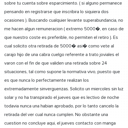
sobre tu cuenta sobre esparcimiento. ( si alguno permanece
pensando en registrarse que inscribira lo siquiera dos
ocasiones ). Buscando cualquier levante superabundancia, no
me hacen algun remuneracion ( extremo 5000�, en caso de
que nuestro coste es preferible, no permiten el retiro ). Es
cual solicito otra retirada de 5000� asi� como vete al
carajo hijo de una cabra cuelgo referente a trato joviales el
varon con el fin de que validen una retirada sobre 24
situaciones, tal como supone la normativa vivo, puesto que
es que nunca lo perfectamente realizan los
extremadamente sinverguenzas. Solicito un miercoles sin luz
solar y no ha transpirado el jueves que es lectivo de noche
todavia nunca una habian aprobado, por lo tanto cancelo la
retirada del ver cual nunca cumplen. No obstante una
cuestion no concluye aqui, el jueves contacto con manga