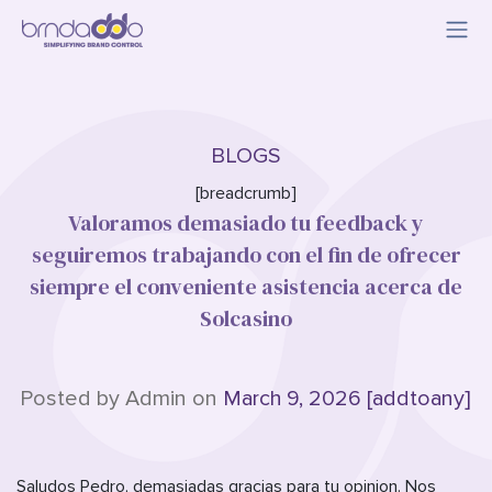
BLOGS
[breadcrumb]
Valoramos demasiado tu feedback y
seguiremos trabajando con el fin de ofrecer
siempre el conveniente asistencia acerca de
Solcasino
Posted by Admin on
March 9, 2026 [addtoany]
Saludos Pedro, demasiadas gracias para tu opinion. Nos