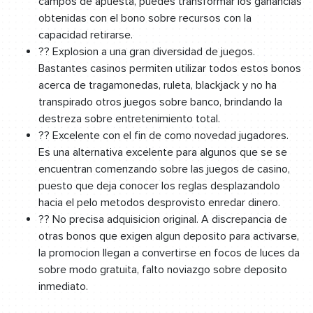
campos de apuesta, puedes transformar los ganancias
obtenidas con el bono sobre recursos con la
capacidad retirarse.
?? Explosion a una gran diversidad de juegos.
Bastantes casinos permiten utilizar todos estos bonos
acerca de tragamonedas, ruleta, blackjack y no ha
transpirado otros juegos sobre banco, brindando la
destreza sobre entretenimiento total.
?? Excelente con el fin de como novedad jugadores.
Es una alternativa excelente para algunos que se se
encuentran comenzando sobre las juegos de casino,
puesto que deja conocer los reglas desplazandolo
hacia el pelo metodos desprovisto enredar dinero.
?? No precisa adquisicion original. A discrepancia de
otras bonos que exigen algun deposito para activarse,
la promocion llegan a convertirse en focos de luces da
sobre modo gratuita, falto noviazgo sobre deposito
inmediato.