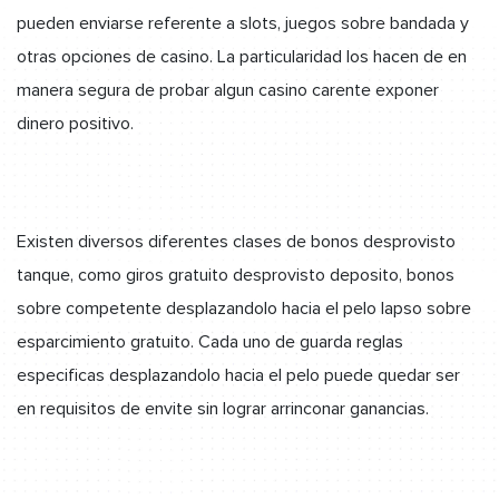
pueden enviarse referente a slots, juegos sobre bandada y
otras opciones de casino. La particularidad los hacen de en
manera segura de probar algun casino carente exponer
dinero positivo.
Existen diversos diferentes clases de bonos desprovisto
tanque, como giros gratuito desprovisto deposito, bonos
sobre competente desplazandolo hacia el pelo lapso sobre
esparcimiento gratuito. Cada uno de guarda reglas
especificas desplazandolo hacia el pelo puede quedar ser
en requisitos de envite sin lograr arrinconar ganancias.