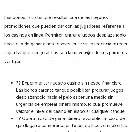
Las bonos falto tanque resultan una de las mejores
promociones que pueden dar con las jugadores referente a
los casinos en linea. Permiten entrar a juegos desplazandolo
hacia el pelo ganar dinero conveniente sin la urgencia ofrecer
algun tanque inaugural. Las son la mayori�a de sus primeros
ventajas:
?? Experimentar nuestro casino sin riesgo financiero.
Las bonos carente tanque posibilitan procurar juegos
desplazandolo hacia el pelo saber una medio sin
urgencia de emplear dinero mismo, lo cual promueve
valorar el nivel del casino en elaborar cualquier tanque.
?? Oportunidad de ganar dinero favorable. En caso de
que llegan a convertirse en focos de luces cumplen las