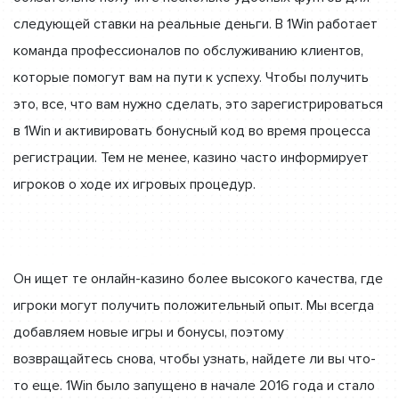
следующей ставки на реальные деньги. В 1Win работает
команда профессионалов по обслуживанию клиентов,
которые помогут вам на пути к успеху. Чтобы получить
это, все, что вам нужно сделать, это зарегистрироваться
в 1Win и активировать бонусный код во время процесса
регистрации. Тем не менее, казино часто информирует
игроков о ходе их игровых процедур.
Он ищет те онлайн-казино более высокого качества, где
игроки могут получить положительный опыт. Мы всегда
добавляем новые игры и бонусы, поэтому
возвращайтесь снова, чтобы узнать, найдете ли вы что-
то еще. 1Win было запущено в начале 2016 года и стало