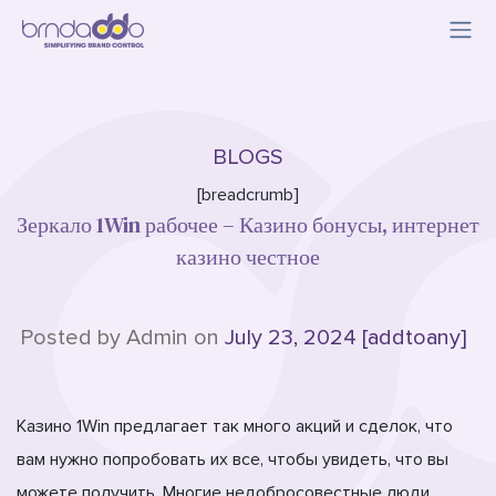
BLOGS
[breadcrumb]
Зеркало 1Win рабочее – Казино бонусы, интернет
казино честное
Posted by Admin on
July 23, 2024 [addtoany]
Казино 1Win предлагает так много акций и сделок, что
вам нужно попробовать их все, чтобы увидеть, что вы
можете получить. Многие недобросовестные люди