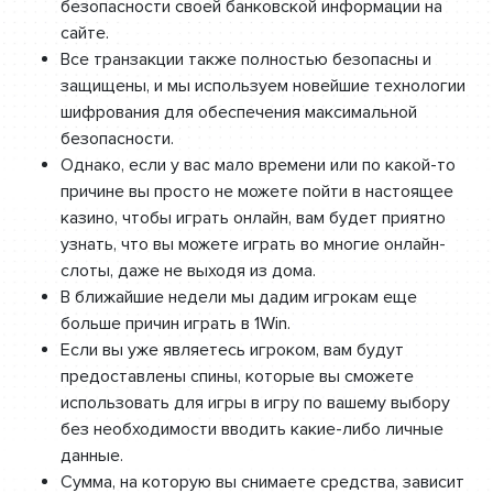
безопасности своей банковской информации на
сайте.
Все транзакции также полностью безопасны и
защищены, и мы используем новейшие технологии
шифрования для обеспечения максимальной
безопасности.
Однако, если у вас мало времени или по какой-то
причине вы просто не можете пойти в настоящее
казино, чтобы играть онлайн, вам будет приятно
узнать, что вы можете играть во многие онлайн-
слоты, даже не выходя из дома.
В ближайшие недели мы дадим игрокам еще
больше причин играть в 1Win.
Если вы уже являетесь игроком, вам будут
предоставлены спины, которые вы сможете
использовать для игры в игру по вашему выбору
без необходимости вводить какие-либо личные
данные.
Сумма, на которую вы снимаете средства, зависит