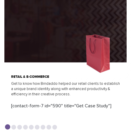
RETAIL & E-COMMERCE
Get to know how Brndaddo helped our retail clients to establish
a unique brand identity along with enhanced productivity &
efficiency in their creative process.
[contact-form-7 id="590" title="Get Case Study"]