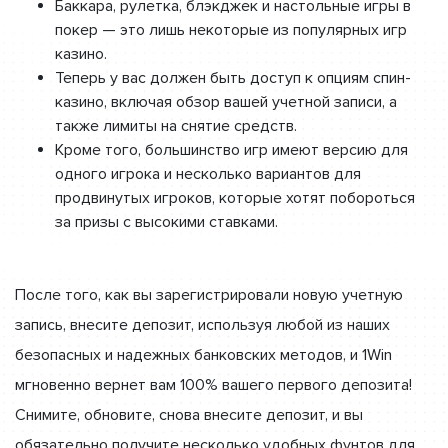
Баккара, рулетка, блэкджек и настольные игры в
покер — это лишь некоторые из популярных игр
казино.
Теперь у вас должен быть доступ к опциям спин-
казино, включая обзор вашей учетной записи, а
также лимиты на снятие средств.
Кроме того, большинство игр имеют версию для
одного игрока и несколько вариантов для
продвинутых игроков, которые хотят побороться
за призы с высокими ставками.
После того, как вы зарегистрировали новую учетную
запись, внесите депозит, используя любой из наших
безопасных и надежных банковских методов, и 1Win
мгновенно вернет вам 100% вашего первого депозита!
Снимите, обновите, снова внесите депозит, и вы
обязательно получите несколько удобных фунтов для