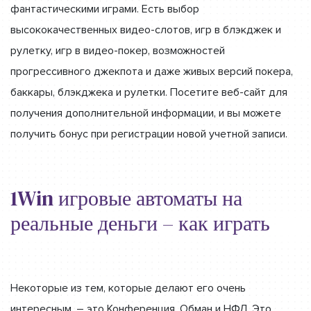
фантастическими играми. Есть выбор
высококачественных видео-слотов, игр в блэкджек и
рулетку, игр в видео-покер, возможностей
прогрессивного джекпота и даже живых версий покера,
баккары, блэкджека и рулетки. Посетите веб-сайт для
получения дополнительной информации, и вы можете
получить бонус при регистрации новой учетной записи.
1Win игровые автоматы на
реальные деньги – как играть
Некоторые из тем, которые делают его очень
интересным, – это Конференция, Обман и НФЛ. Это