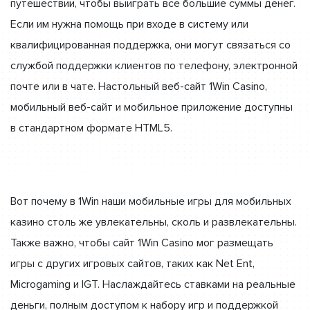
путешествии, чтобы выиграть все большие суммы денег.
Если им нужна помощь при входе в систему или
квалифицированная поддержка, они могут связаться со
службой поддержки клиентов по телефону, электронной
почте или в чате. Настольный веб-сайт 1Win Casino,
мобильный веб-сайт и мобильное приложение доступны
в стандартном формате HTML5.
Вот почему в 1Win наши мобильные игры для мобильных
казино столь же увлекательны, сколь и развлекательны.
Также важно, чтобы сайт 1Win Casino мог размещать
игры с других игровых сайтов, таких как Net Ent,
Microgaming и IGT. Наслаждайтесь ставками на реальные
деньги, полным доступом к набору игр и поддержкой