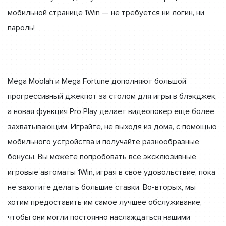
мобильной странице 1Win — не требуется ни логин, ни
пароль!
Mega Moolah и Mega Fortune дополняют большой
прогрессивный джекпот за столом для игры в блэкджек,
а новая функция Pro Play делает видеопокер еще более
захватывающим. Играйте, не выходя из дома, с помощью
мобильного устройства и получайте разнообразные
бонусы. Вы можете попробовать все эксклюзивные
игровые автоматы 1Win, играя в свое удовольствие, пока
не захотите делать большие ставки. Во-вторых, мы
хотим предоставить им самое лучшее обслуживание,
чтобы они могли постоянно наслаждаться нашими