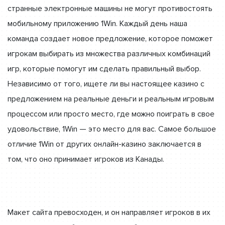
странные электронные машины не могут противостоять
мобильному приложению 1Win. Каждый день наша
команда создает новое предложение, которое поможет
игрокам выбирать из множества различных комбинаций
игр, которые помогут им сделать правильный выбор.
Независимо от того, ищете ли вы настоящее казино с
предложением на реальные деньги и реальным игровым
процессом или просто место, где можно поиграть в свое
удовольствие, 1Win — это место для вас. Самое большое
отличие 1Win от других онлайн-казино заключается в
том, что оно принимает игроков из Канады.
Макет сайта превосходен, и он направляет игроков в их